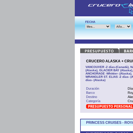
FECHA
CRUCERO ALASKA + CRUIS
VANCOUVER -2 días-(Canadá), N
(Alaska), GLACIER BAY (Alaska
ANCHORAGE -Whittier- (Alaska)
WRANGLER ST. ELIAS -2 días- (A
días- (Alaska)
Duración
Día
Barco
Roy
Destino
Ala
Categoría
Cru
PRINCESS CRUISES - ROY