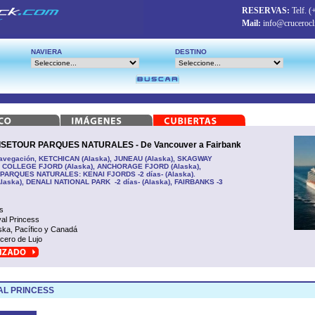
RESERVAS:
Telf.
(
Mail:
info@crucerocl
NAVIERA
DESTINO
ETOUR PARQUES NATURALES - De Vancouver a Fairbanks
avegación, KETCHICAN (Alaska), JUNEAU (Alaska), SKAGWAY
), COLLEGE FJORD (Alaska), ANCHORAGE FJORD (Alaska),
, PARQUES NATURALES: KENAI FJORDS -2 días- (Alaska).
laska), DENALI NATIONAL PARK -2 días- (Alaska), FAIRBANKS -3
s
al Princess
ska, Pacífico y Canadá
cero de Lujo
AL PRINCESS