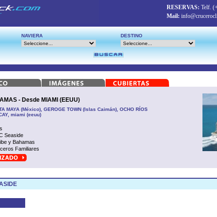
RESERVAS:
Telf.
(
Mail:
info@crucerocl
NAVIERA
DESTINO
MAS - Desde MIAMI (EEUU)
STA MAYA (México), GEROGE TOWN (Islas Caimán), OCHO RÍOS
AY, miami (eeuu)
s
 Seaside
ibe y Bahamas
ceros Familiares
ASIDE