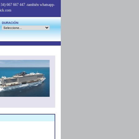
+34) 667 667 447
-también whatsapp-
ick.com
DURACIÓN