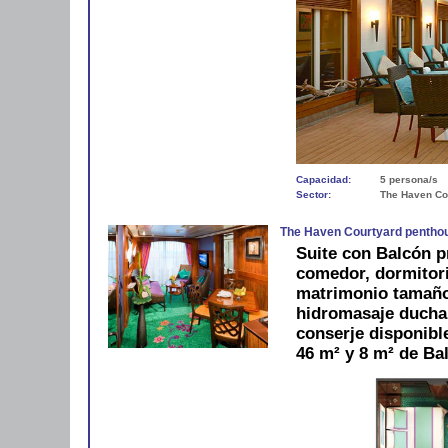
Capacidad:
5 persona/s
Sector:
The Haven Co
The Haven Courtyard pentho
Suite con Balcón p
comedor, dormitor
matrimonio tamaño
hidromasaje ducha
conserje disponibl
46 m² y 8 m² de Ba