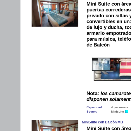
Mini Suite con áre
puertas correderas
privado con sillas 
convertibles en u
de lujo y ducha, to
armario empotrado, 
para música, teléf
de Balcón
Nota:
los camarote
disponen solament
Capacidad:
4 persona/s
Sector:
Minisuite
MiniSuite con Balcón MB
Mini Suite con áre