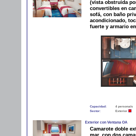
(vista obstruida p
convertibles en ca
sofá, con baño pri
acondicionado, toca
fuerte y armario e
Capacidad:
4 persona/s
Sector:
Exterior
Exterior con Ventana OA
Camarote doble exte
mar, con dos camas