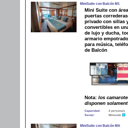
MiniSuite con Balcón M1
Mini Suite con áre
puertas correderas
privado con sillas 
convertibles en u
de lujo y ducha, to
armario empotrado, 
para música, teléf
de Balcón
Nota:
los camarote
disponen solament
Capacidad:
4 persona/s
Sector:
Minisuite
MiniSuite con Balcón MA