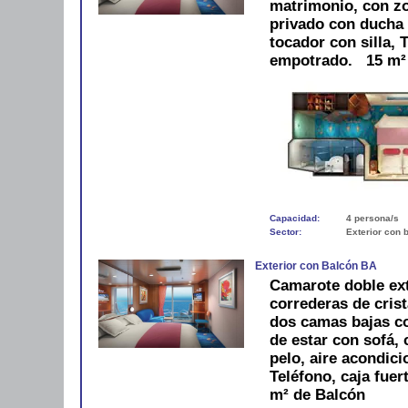
matrimonio, con zo
privado con ducha 
tocador con silla, 
empotrado. 15 m² 
Capacidad:
4 persona/s
Sector:
Exterior con 
Exterior con Balcón BA
Camarote doble ext
correderas de crist
dos camas bajas c
de estar con sofá,
pelo, aire acondici
Teléfono, caja fue
m² de Balcón