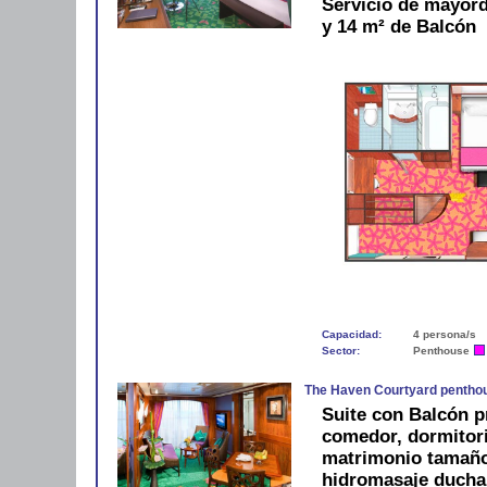
Servicio de mayord
y 14 m² de Balcón
Capacidad:
4 persona/s
Sector:
Penthouse
The Haven Courtyard pentho
Suite con Balcón p
comedor, dormitor
matrimonio tamaño
hidromasaje ducha