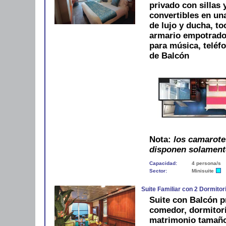
privado con sillas 
convertibles en u
de lujo y ducha, to
armario empotrado, 
para música, teléf
de Balcón
Nota:
los camarote
disponen solament
Capacidad:
4 persona/s
Sector:
Minisuite
Suite Familiar con 2 Dormito
Suite con Balcón p
comedor, dormitor
matrimonio tamaño