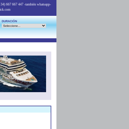
+34) 667 667 447
-también whatsapp-
ick.com
DURACIÓN