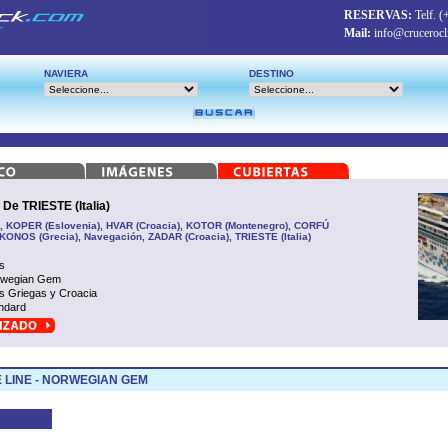
RESERVAS:
Telf.
(
Mail:
info@crucerocl
NAVIERA
DESTINO
 TRIESTE (Italia)
ia), KOPER (Eslovenia), HVAR (Croacia), KOTOR (Montenegro), CORFÚ
IKONOS (Grecia), Navegación, ZADAR (Croacia), TRIESTE (Italia)
s
rwegian Gem
as Griegas y Croacia
ndard
 LINE - NORWEGIAN GEM