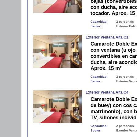
bajas (convertible
con ducha, aire aco
tocador. Aprox. 15
Capacidad:
2 persona/s
Sector:
Exterior Balc
Exterior Ventana Alta C1
Camarote Doble Exte
con ventana (u ojo
convertibles en ca
ducha, aire acondic
Aprox. 15 m²
Capacidad:
2 persona/s
Sector:
Exterior Vent
Exterior Ventana Alta C4
Camarote Doble Ext
de buey) con cos c
matrimonio), con b
TV, sillones indivi
Capacidad:
2 persona/s
Sector:
Exterior Vent