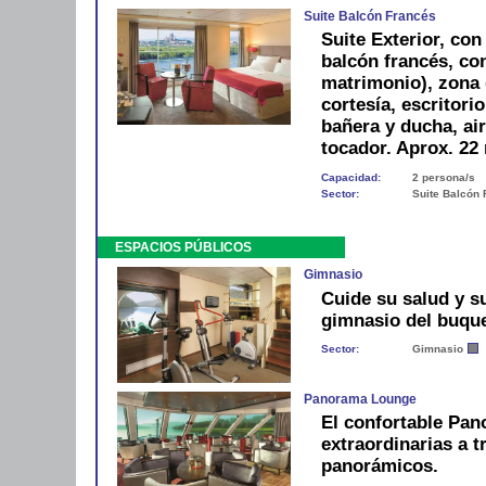
Suite Balcón Francés
Suite Exterior, co
balcón francés, co
matrimonio), zona 
cortesía, escritori
bañera y ducha, air
tocador. Aprox. 22
Capacidad:
2 persona/s
Sector:
Suite Balcón
ESPACIOS PÚBLICOS
Gimnasio
Cuide su salud y s
gimnasio del buqu
Sector:
Gimnasio
Panorama Lounge
El confortable Pan
extraordinarias a 
panorámicos.