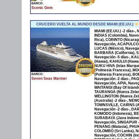
BARCO:
Scenic Gem
CRUCERO VUELTA AL MUNDO DESDE MIAMI (EE.UU.)
MIAMI (EE.UU.) -2 días-
INDIAS (Colombia), Nave
Rica), CORINTO (Nicara
Navegación, ACAPULCO 
LUCAS (México), Navega
BARBARA (California), S
Navegación -5 días-, KA
(Hawai), KAHULUI (Hawaí)
NUKU HIVA (Islas Marqu
(Polinesia Francesa), M
BARCO:
(Polinesia Francesa), B
Seven Seas Mariner
Navegación -2 días-, P
Navegación, APIA, Naveg
WAITANGI (Bay Of Islan
TAURANGA (Nueva Zeland
WELLINGTON (Nueva Zela
(Australia) -2 días-, NE
TOWNSVILLE, CAIRNS (Au
Navegación -2 días-, DAR
KOMODO (Indonesia), BENO
SURABAYA (Java Indones
Navegación, SINGAPUR -
PENANG (Malasia), PHUKET
COLOMBO (Sri Lanka), Na
Navegación, COCHIN (Ind