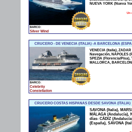
NUEVA YORK (Nueva York
Un 
BARCO:
Silver Wind
CRUCERO - DE VENECIA (ITALIA) -A BARCELONA (ESPA
VENECIA (Italia), ZADAR
Navegación, NÁPOLES (
SPEZIA (Florencia/Pisa)
MALLORCA, BARCELONA
BARCO:
Celebrity
Constellation
CRUCERO COSTAS HISPANAS DESDE SAVONA (ITALIA)
SAVONA (Italia), MARS
MÁLAGA (Andalucía), N
días- CÁDIZ (Andaluc
(España), SAVONA (Ital