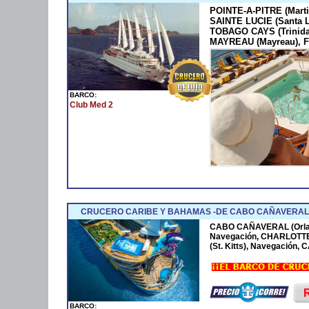
POINTE-A-PITRE (Marti
SAINTE LUCIE (Santa 
TOBAGO CAYS (Trinida
MAYREAU (Mayreau), F
BARCO:
Club Med 2
CRUCERO CARIBE Y BAHAMAS -DE CABO CAÑAVERAL 
CABO CAÑAVERAL (Orla
Navegación, CHARLOTTE
(St. Kitts), Navegación
BARCO: