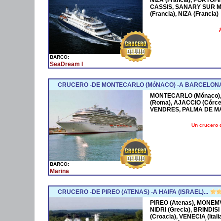
CASSIS, SANARY SUR M
(Francia), NIZA (Francia)
¡
BARCO:
SeaDream I
CRUCERO -DE MONTECARLO (MóNACO) -A BARCELONA
MONTECARLO (Mónaco), 
(Roma), AJACCIO (Córce
VENDRES, PALMA DE M
Un crucero 
BARCO:
Marina
CRUCERO -DE PIREO (ATENAS) -A HAIFA (ISRAEL)...
PIREO (Atenas), MONEMV
NIDRI (Grecia), BRINDISI
(Croacia), VENECIA (Ital