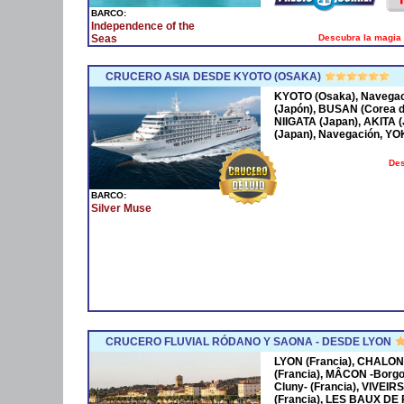
BARCO:
Independence of the
Descubra la magia 
Seas
CRUCERO ASIA DESDE KYOTO (OSAKA)
KYOTO (Osaka), Navega
(Japón), BUSAN (Corea 
NIIGATA (Japan), AKITA
(Japan), Navegación, Y
Des
BARCO:
Silver Muse
CRUCERO FLUVIAL RÓDANO Y SAONA - DESDE LYON
LYON (Francia), CHALON
(Francia), MÂCON -Borgo
Cluny- (Francia), VIVEIR
(Francia), LES BAUX DE