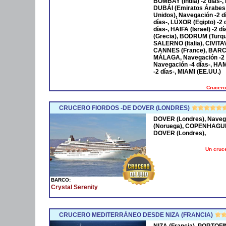
BOMBAY (India) -2 días-,
DUBÁI (Emiratos Árabes
Unidos), Navegación -2 
días-, LÚXOR (Egipto) -2
días-, HAIFA (Israel) -2
(Grecia), BODRUM (Turqu
SALERNO (Italia), CIVIT
CANNES (France), BARCE
MÁLAGA, Navegación -2 
Navegación -4 días-, HA
-2 días-, MIAMI (EE.UU.)
Crucero
CRUCERO FIORDOS -DE DOVER (LONDRES)
DOVER (Londres), Naveg
(Noruega), COPENHAGUE 
DOVER (Londres),
Un cruce
BARCO:
Crystal Serenity
CRUCERO MEDITERRÁNEO DESDE NIZA (FRANCIA)
NIZA (Francia), PORTOFI