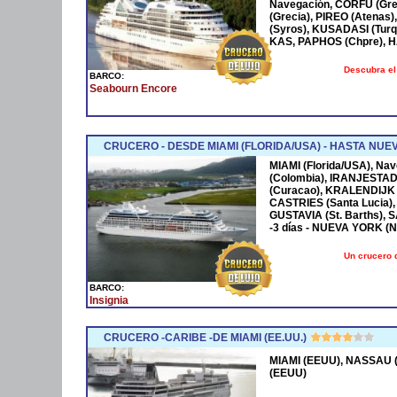
Navegación, CORFÚ (Grec
(Grecia), PIREO (Atenas)
(Syros), KUSADASI (Turq
KAS, PAPHOS (Chpre), HA
Descubra el
BARCO:
Seabourn Encore
CRUCERO - DESDE MIAMI (FLORIDA/USA) - HASTA NUE
MIAMI (Florida/USA), Na
(Colombia), IRANJESTAD
(Curacao), KRALENDIJK 
CASTRIES (Santa Lucia),
GUSTAVIA (St. Barths), 
-3 días - NUEVA YORK (
Un crucero 
BARCO:
Insignia
CRUCERO -CARIBE -DE MIAMI (EE.UU.)
MIAMI (EEUU), NASSAU (
(EEUU)