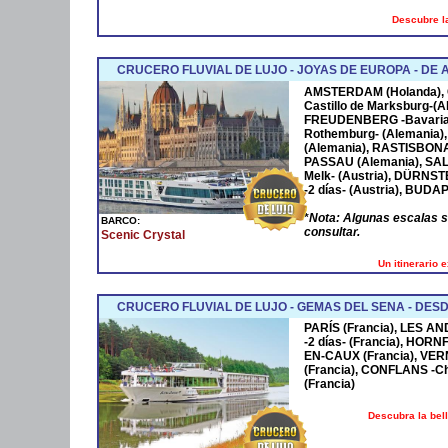
Descubre la
CRUCERO FLUVIAL DE LUJO - JOYAS DE EUROPA - D
AMSTERDAM
(Holanda),
Castillo de Marksburg-(A
FREUDENBERG
-Bavaria
Rothemburg- (Alemania)
(Alemania),
RASTISBON
PASSAU
(Alemania),
SA
Melk- (Austria),
DÜRNST
-2 días- (Austria),
BUDAP
*
Nota: Algunas escalas 
BARCO:
consultar.
Scenic Crystal
Un itinerario 
CRUCERO FLUVIAL DE LUJO - GEMAS DEL SENA - DESD
PARÍS (Francia), LES AN
-2 días- (Francia), HOR
EN-CAUX (Francia), VER
(Francia), CONFLANS -Cha
(Francia)
Descubra la bel