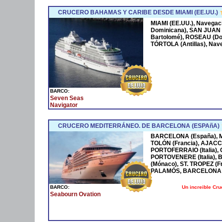
CRUCERO BAHAMAS Y CARIBE DESDE MIAMI (EE.UU.)
MIAMI (EE.UU.), Navega
Dominicana), SAN JUAN 
Bartolomé), ROSEAU (Dom
TÓRTOLA (Antillas), Nave
BARCO:
Seven Seas
Navigator
CRUCERO MEDITERRÁNEO. DE BARCELONA (ESPAñA)
BARCELONA (España), MA
TOLÓN (Francia), AJACCI
PORTOFERRAIO (Italia),
PORTOVENERE (Italia),
(Mónaco), ST. TROPEZ (F
PALAMÓS, BARCELONA 
Un increible Cr
BARCO:
Seabourn Ovation