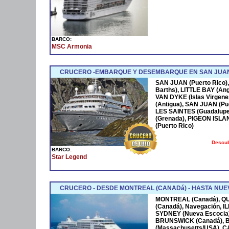
BARCO:
MSC Armonia
CRUCERO -EMBARQUE Y DESEMBARQUE EN SAN JUAN
SAN JUAN (Puerto Rico),
Barths), LITTLE BAY (Ang
VAN DYKE (Islas Virgen
(Antigua), SAN JUAN (Pue
LES SAINTES (Guadalupe
(Grenada), PIGEON ISLA
(Puerto Rico)
Descub
BARCO:
Star Legend
CRUCERO - DESDE MONTREAL (CANADá) - HASTA NUEV
MONTREAL (Canadá), Q
(Canadá), Navegación, 
SYDNEY (Nueva Escocia)
BRUNSWICK (Canadá), 
(Massachusetts/USA), 