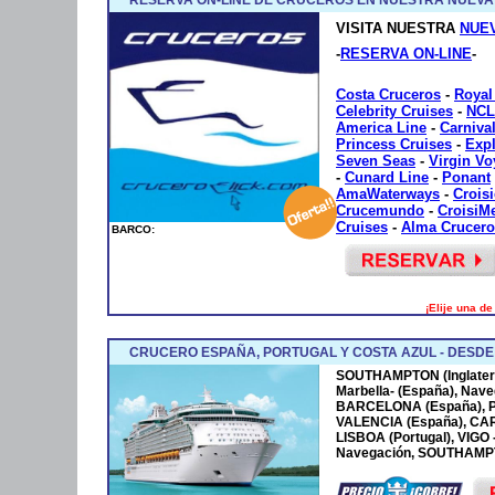
VISITA NUESTRA
NUE
-
RESERVA ON-LINE
-
Costa Cruceros
-
Royal
Celebrity Cruises
-
NCL
America Line
-
Carniva
Princess Cruises
-
Exp
Seven Seas
-
Virgin V
-
Cunard Line
-
Ponant
AmaWaterways
-
Crois
Crucemundo
-
CroisiM
Cruises
-
Alma Crucero
BARCO:
¡Elije una d
CRUCERO ESPAÑA, PORTUGAL Y COSTA AZUL - DESD
SOUTHAMPTON (Inglaterr
Marbella- (España), Nave
BARCELONA (España), P
VALENCIA (España), CA
LISBOA (Portugal), VIGO
Navegación, SOUTHAMPTO