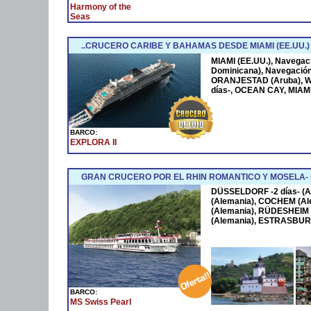
Harmony of the
Seas
..CRUCERO CARIBE Y BAHAMAS DESDE MIAMI (EE.UU.)
MIAMI (EE.UU.), Navega
Dominicana), Navegació
ORANJESTAD (Aruba), W
días-, OCEAN CAY, MIAMI
BARCO:
EXPLORA II
GRAN CRUCERO POR EL RHIN ROMANTICO Y MOSELA
DÜSSELDORF -2 días- (A
(Alemania), COCHEM (Al
(Alemania), RÜDESHEIM 
(Alemania), ESTRASBURG
BARCO:
MS Swiss Pearl