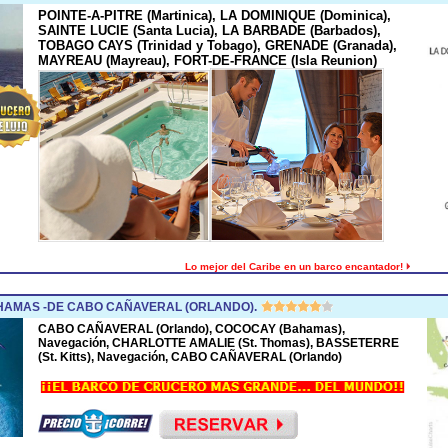
POINTE-A-PITRE (Martinica), LA DOMINIQUE (Dominica),
SAINTE LUCIE (Santa Lucia), LA BARBADE (Barbados),
TOBAGO CAYS (Trinidad y Tobago), GRENADE (Granada),
MAYREAU (Mayreau), FORT-DE-FRANCE (Isla Reunion)
Lo mejor del Caribe en un barco encantador!
HAMAS -DE CABO CAÑAVERAL (ORLANDO).
CABO CAÑAVERAL (Orlando), COCOCAY (Bahamas),
Navegación, CHARLOTTE AMALIE (St. Thomas), BASSETERRE
(St. Kitts), Navegación, CABO CAÑAVERAL (Orlando)