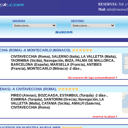
RESERVAS:
Telf.
(
Mail:
info@crucerocl
NAVIERA
DESTINO
CHIA (ROMA) -A MONTECARLO (MóNACO).
CIVITAVECCHIA (Roma), SALERNO (Italia), LA VALLETTA (Malta),
TAORMINA (Sicilia), Navegación, IBIZA, PALMA DE MALLORCA,
BARCELONA (España), MARSELLA (Francia), ANTIBES
(Francia), MONTECARLO (Mónaco) -2 días-,
Un crucero de lujo extraordinario!
ENAS) -A CIVITAVECCHIA (ROMA).
PIREO (Atenas), BOZCAADA, ESTAMBUL (Turquía) -2 días-,
ESMIRNA (Turquía), SANTORINI (Grecia), Navegación, LA
VALLETTA (Malta), CATANIA (Sicilia), AMALFI (Salerno),
CIVITAVECCHIA (Roma)
reserva tu plaza
CRUCEROS EN NUESTRA NUEVA WEB