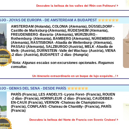
Descubre la belleza de los valles del Rhin con Politours!
UJO - JOYAS DE EUROPA - DE AMSTERDAM A BUDAPEST
AMSTERDAM
(Holanda),
COLONIA
(Alemania),
DÜSSELDORF
-
Castillo de Marksburg-(Alemania),
RÜDESHEIM
(Alemania),
FREUDENBERG
-Bavaria- (Alemania),
WÜRZBURG
-
Rothemburg- (Alemania),
BAMBERG
(Alemania),
NÜREMBERG
(Alemania),
RASTISBONA
-Abadía de Weltenburg- (Alemania),
PASSAU
(Alemania),
SALZBURGO
(Austria),
MELK
-Abadía de
Melk- (Austria),
DÜRNSTEIN
-Valle del Wachau- (Austria),
VIENA
-2 días- (Austria),
BUDAPEST
-2 días- (Hungría)
*
Nota: Algunas escalas son excursiones opcionales. Rogamos
consultar.
Un itinerario extraordinario en un buque de lujo exquisito...!
JO - GEMAS DEL SENA - DESDE PARíS
PARÍS (Francia), LES ANDELYS -Lyons Foret- (Francia), ROUEN
-2 días- (Francia), HORNFLEUR -2 días- (Francia), CAUDEBEX-
EN-CAUX (Francia), VERNON -Chateau de Champlatreux-
(Francia), CONFLANS -Chateau de Chantilly- (Francia), PARÍS
(Francia)
Descubra la belleza del Norte de Francia con Scenic Cruises!