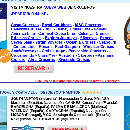
VISITA NUESTRA
NUEVA WEB
DE CRUCEROS
-
RESERVA ON-LINE
-
Costa Cruceros
-
Royal Caribbean
-
MSC Cruceros
-
Celebrity Cruises
-
NCL
-
Disney Cruise Line
-
Holland
America Line
-
Carnival Cruise Line
-
Celestyal Cruises
-
Princess Cruises
-
Explora Journeys
-
Silversea
-
Regent
Seven Seas
-
Virgin Voyages
-
Oceania Cruises
-
Seabourn
-
Cunard Line
-
Ponant
-
Paul Gauguin
-
Windstar Cruises
-
AmaWaterways
-
Croisieurope
-
Panavisión Cruceros
-
Crucemundo
-
CroisiMer
-
Australis
-
Skorpios
-
Azamara
Cruises
-
Alma Cruceros
-
Riverside Cruises
¡Elije una de nuestras navieras para encontrar tu crucero!
TUGAL Y COSTA AZUL - DESDE SOUTHAMPTON
SOUTHAMPTON (Inglaterra), Navegación (2 días), MÁLAGA -
Marbella- (España), Navegación, CANNES -Costa Azul- (Francia),
BARCELONA (España), PALMA DE MALLORCA (Mallorca),
VALENCIA (España), CARTAGENA (España), Navegación,
LISBOA (Portugal), VIGO -Santiago de Compostela- (España)
Navegación, SOUTHAMPTON (Inglaterra)