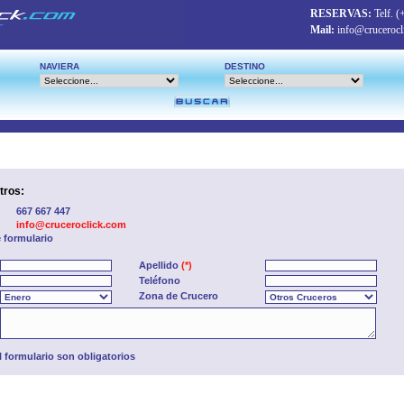
RESERVAS:
Telf.
(
Mail:
info@crucerocl
NAVIERA
DESTINO
tros:
667 667 447
info@cruceroclick.com
e formulario
Apellido
(*)
Teléfono
Zona de Crucero
formulario son obligatorios