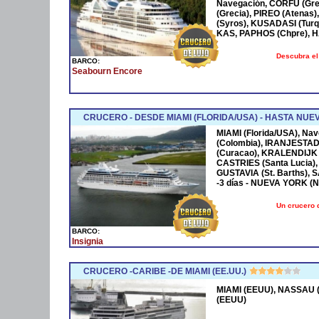
Navegación, CORFÚ (Grec
(Grecia), PIREO (Atenas)
(Syros), KUSADASI (Turq
KAS, PAPHOS (Chpre), HA
Descubra el
BARCO:
Seabourn Encore
CRUCERO - DESDE MIAMI (FLORIDA/USA) - HASTA NUE
MIAMI (Florida/USA), Na
(Colombia), IRANJESTAD
(Curacao), KRALENDIJK 
CASTRIES (Santa Lucia),
GUSTAVIA (St. Barths), 
-3 días - NUEVA YORK (
Un crucero 
BARCO:
Insignia
CRUCERO -CARIBE -DE MIAMI (EE.UU.)
MIAMI (EEUU), NASSAU (
(EEUU)