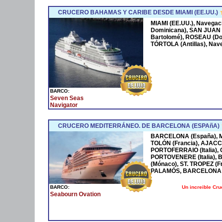
CRUCERO BAHAMAS Y CARIBE DESDE MIAMI (EE.UU.)
MIAMI (EE.UU.), Navega
Dominicana), SAN JUAN 
Bartolomé), ROSEAU (Dom
TÓRTOLA (Antillas), Nave
BARCO:
Seven Seas
Navigator
CRUCERO MEDITERRÁNEO. DE BARCELONA (ESPAñA)
BARCELONA (España), MA
TOLÓN (Francia), AJACCI
PORTOFERRAIO (Italia),
PORTOVENERE (Italia),
(Mónaco), ST. TROPEZ (F
PALAMÓS, BARCELONA 
Un increible Cr
BARCO:
Seabourn Ovation