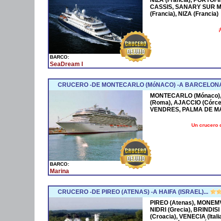
CASSIS, SANARY SUR M
(Francia), NIZA (Francia)
¡
BARCO:
SeaDream I
CRUCERO -DE MONTECARLO (MóNACO) -A BARCELONA
MONTECARLO (Mónaco), 
(Roma), AJACCIO (Córce
VENDRES, PALMA DE M
Un crucero 
BARCO:
Marina
CRUCERO -DE PIREO (ATENAS) -A HAIFA (ISRAEL)...
PIREO (Atenas), MONEMV
NIDRI (Grecia), BRINDISI
(Croacia), VENECIA (Ital