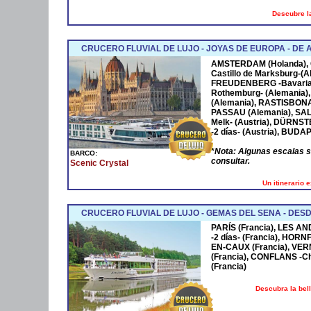
Descubre la
CRUCERO FLUVIAL DE LUJO - JOYAS DE EUROPA - D
AMSTERDAM
(Holanda),
Castillo de Marksburg-(A
FREUDENBERG
-Bavaria
Rothemburg- (Alemania)
(Alemania),
RASTISBON
PASSAU
(Alemania),
SA
Melk- (Austria),
DÜRNST
-2 días- (Austria),
BUDAP
*
Nota: Algunas escalas 
BARCO:
consultar.
Scenic Crystal
Un itinerario 
CRUCERO FLUVIAL DE LUJO - GEMAS DEL SENA - DESD
PARÍS (Francia), LES AN
-2 días- (Francia), HOR
EN-CAUX (Francia), VER
(Francia), CONFLANS -Cha
(Francia)
Descubra la bel