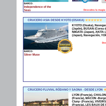
BARCO:
Independence of the
Descubra la magia 
Seas
CRUCERO ASIA DESDE KYOTO (OSAKA)
KYOTO (Osaka), Navega
(Japón), BUSAN (Corea 
NIIGATA (Japan), AKITA
(Japan), Navegación, Y
Des
BARCO:
Silver Muse
CRUCERO FLUVIAL RÓDANO Y SAONA - DESDE LYON
LYON (Francia), CHALON
(Francia), MÂCON -Borgo
Cluny- (Francia), VIVEIR
(Francia), LES BAUX DE