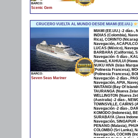
BARCO:
Scenic Gem
CRUCERO VUELTA AL MUNDO DESDE MIAMI (EE.UU.)
MIAMI (EE.UU.) -2 días-
INDIAS (Colombia), Nave
Rica), CORINTO (Nicara
Navegación, ACAPULCO 
LUCAS (México), Navega
BARBARA (California), S
Navegación -5 días-, KA
(Hawai), KAHULUI (Hawaí)
NUKU HIVA (Islas Marqu
(Polinesia Francesa), M
BARCO:
(Polinesia Francesa), B
Seven Seas Mariner
Navegación -2 días-, P
Navegación, APIA, Naveg
WAITANGI (Bay Of Islan
TAURANGA (Nueva Zeland
WELLINGTON (Nueva Zela
(Australia) -2 días-, NE
TOWNSVILLE, CAIRNS (Au
Navegación -2 días-, DAR
KOMODO (Indonesia), BENO
SURABAYA (Java Indones
Navegación, SINGAPUR -
PENANG (Malasia), PHUKET
COLOMBO (Sri Lanka), Na
Navegación, COCHIN (Ind