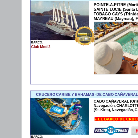
POINTE-A-PITRE (Marti
SAINTE LUCIE (Santa 
TOBAGO CAYS (Trinida
MAYREAU (Mayreau), F
BARCO:
Club Med 2
CRUCERO CARIBE Y BAHAMAS -DE CABO CAÑAVERAL 
CABO CAÑAVERAL (Orla
Navegación, CHARLOTTE
(St. Kitts), Navegación
BARCO: