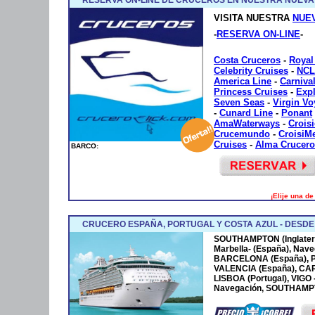
VISITA NUESTRA
NUE
-
RESERVA ON-LINE
-
Costa Cruceros
-
Royal
Celebrity Cruises
-
NCL
America Line
-
Carniva
Princess Cruises
-
Exp
Seven Seas
-
Virgin V
-
Cunard Line
-
Ponant
AmaWaterways
-
Crois
Crucemundo
-
CroisiM
Cruises
-
Alma Crucero
BARCO:
¡Elije una d
CRUCERO ESPAÑA, PORTUGAL Y COSTA AZUL - DESD
SOUTHAMPTON (Inglaterr
Marbella- (España), Nave
BARCELONA (España), P
VALENCIA (España), CA
LISBOA (Portugal), VIGO
Navegación, SOUTHAMPTO