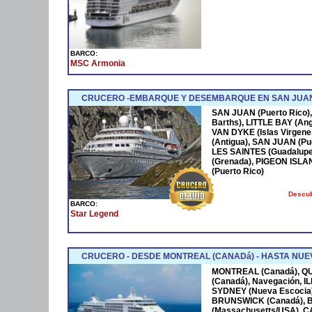
BARCO:
MSC Armonia
CRUCERO -EMBARQUE Y DESEMBARQUE EN SAN JUAN
SAN JUAN (Puerto Rico),
Barths), LITTLE BAY (Ang
VAN DYKE (Islas Virgen
(Antigua), SAN JUAN (Pue
LES SAINTES (Guadalupe
(Grenada), PIGEON ISLA
(Puerto Rico)
Descub
BARCO:
Star Legend
CRUCERO - DESDE MONTREAL (CANADá) - HASTA NUEV
MONTREAL (Canadá), Q
(Canadá), Navegación, 
SYDNEY (Nueva Escocia)
BRUNSWICK (Canadá), 
(Massachusetts/USA), 