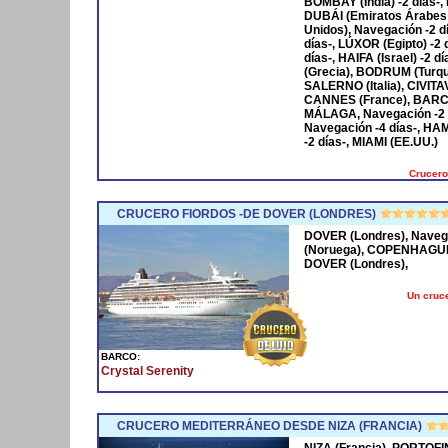
BOMBAY (India) -2 días-,
DUBÁI (Emiratos Árabes
Unidos), Navegación -2 
días-, LÚXOR (Egipto) -2
días-, HAIFA (Israel) -2
(Grecia), BODRUM (Turqu
SALERNO (Italia), CIVIT
CANNES (France), BARCE
MÁLAGA, Navegación -2 
Navegación -4 días-, HA
-2 días-, MIAMI (EE.UU.)
Crucero
CRUCERO FIORDOS -DE DOVER (LONDRES)
DOVER (Londres), Naveg
(Noruega), COPENHAGUE 
DOVER (Londres),
Un cruce
BARCO:
Crystal Serenity
CRUCERO MEDITERRÁNEO DESDE NIZA (FRANCIA)
NIZA (Francia), PORTOFI