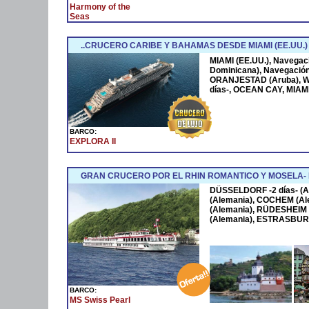
Harmony of the
Seas
..CRUCERO CARIBE Y BAHAMAS DESDE MIAMI (EE.UU.)
MIAMI (EE.UU.), Navega
Dominicana), Navegació
ORANJESTAD (Aruba), W
días-, OCEAN CAY, MIAMI
BARCO:
EXPLORA II
GRAN CRUCERO POR EL RHIN ROMANTICO Y MOSELA
DÜSSELDORF -2 días- (A
(Alemania), COCHEM (Al
(Alemania), RÜDESHEIM 
(Alemania), ESTRASBURG
BARCO:
MS Swiss Pearl