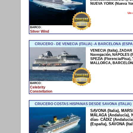
NUEVA YORK (Nueva York
Un 
BARCO:
Silver Wind
CRUCERO - DE VENECIA (ITALIA) -A BARCELONA (ESPA
VENECIA (Italia), ZADAR
Navegación, NÁPOLES (
SPEZIA (Florencia/Pisa)
MALLORCA, BARCELONA
BARCO:
Celebrity
Constellation
CRUCERO COSTAS HISPANAS DESDE SAVONA (ITALIA)
SAVONA (Italia), MARS
MÁLAGA (Andalucía), N
días- CÁDIZ (Andaluc
(España), SAVONA (Ital