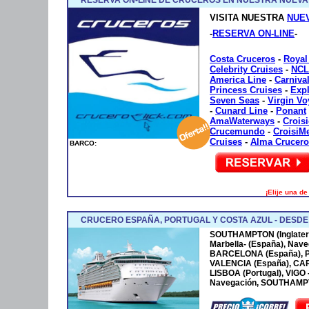
VISITA NUESTRA
NUE
-
RESERVA ON-LINE
-
Costa Cruceros
-
Royal
Celebrity Cruises
-
NCL
America Line
-
Carniva
Princess Cruises
-
Exp
Seven Seas
-
Virgin V
-
Cunard Line
-
Ponant
AmaWaterways
-
Crois
Crucemundo
-
CroisiM
Cruises
-
Alma Crucero
BARCO:
¡Elije una d
CRUCERO ESPAÑA, PORTUGAL Y COSTA AZUL - DESD
SOUTHAMPTON (Inglaterr
Marbella- (España), Nave
BARCELONA (España), P
VALENCIA (España), CA
LISBOA (Portugal), VIGO
Navegación, SOUTHAMPTO