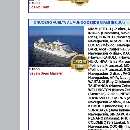
BARCO:
Scenic Gem
CRUCERO VUELTA AL MUNDO DESDE MIAMI (EE.UU.)
MIAMI (EE.UU.) -2 días-
INDIAS (Colombia), Nave
Rica), CORINTO (Nicara
Navegación, ACAPULCO 
LUCAS (México), Navega
BARBARA (California), S
Navegación -5 días-, KA
(Hawai), KAHULUI (Hawaí)
NUKU HIVA (Islas Marqu
(Polinesia Francesa), M
BARCO:
(Polinesia Francesa), B
Seven Seas Mariner
Navegación -2 días-, P
Navegación, APIA, Naveg
WAITANGI (Bay Of Islan
TAURANGA (Nueva Zeland
WELLINGTON (Nueva Zela
(Australia) -2 días-, NE
TOWNSVILLE, CAIRNS (Au
Navegación -2 días-, DAR
KOMODO (Indonesia), BENO
SURABAYA (Java Indones
Navegación, SINGAPUR -
PENANG (Malasia), PHUKET
COLOMBO (Sri Lanka), Na
Navegación, COCHIN (Ind