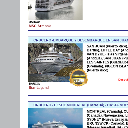
BARCO:
MSC Armonia
CRUCERO -EMBARQUE Y DESEMBARQUE EN SAN JUAN
SAN JUAN (Puerto Rico),
Barths), LITTLE BAY (Ang
VAN DYKE (Islas Virgen
(Antigua), SAN JUAN (Pue
LES SAINTES (Guadalupe
(Grenada), PIGEON ISLA
(Puerto Rico)
Descub
BARCO:
Star Legend
CRUCERO - DESDE MONTREAL (CANADá) - HASTA NUEV
MONTREAL (Canadá), Q
(Canadá), Navegación, 
SYDNEY (Nueva Escocia)
BRUNSWICK (Canadá), 
(Massachusetts/USA), 