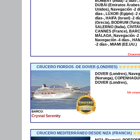
BOMBAY (India) -2 días-,
DUBÁI (Emiratos Árabes
Unidos), Navegación -2 
días-, LÚXOR (Egipto) -2
días-, HAIFA (Israel) -2
(Grecia), BODRUM (Turqu
SALERNO (Italia), CIVIT
CANNES (France), BARCE
MÁLAGA, Navegación -2 
Navegación -4 días-, HA
-2 días-, MIAMI (EE.UU.)
Crucero
CRUCERO FIORDOS -DE DOVER (LONDRES)
DOVER (Londres), Naveg
(Noruega), COPENHAGUE 
DOVER (Londres),
Un cruce
BARCO:
Crystal Serenity
CRUCERO MEDITERRÁNEO DESDE NIZA (FRANCIA)
NIZA (Francia), PORTOFI