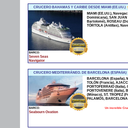
CRUCERO BAHAMAS Y CARIBE DESDE MIAMI (EE.UU.)
MIAMI (EE.UU.), Navega
Dominicana), SAN JUAN 
Bartolomé), ROSEAU (Dom
TÓRTOLA (Antillas), Nave
BARCO:
Seven Seas
Navigator
CRUCERO MEDITERRÁNEO. DE BARCELONA (ESPAñA)
BARCELONA (España), MA
TOLÓN (Francia), AJACCI
PORTOFERRAIO (Italia),
PORTOVENERE (Italia),
(Mónaco), ST. TROPEZ (F
PALAMÓS, BARCELONA 
Un increible Cr
BARCO:
Seabourn Ovation