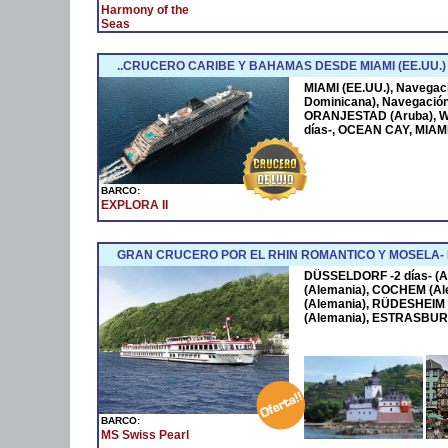
Harmony of the
Seas
..CRUCERO CARIBE Y BAHAMAS DESDE MIAMI (EE.UU.)
MIAMI (EE.UU.), Navega
Dominicana), Navegació
ORANJESTAD (Aruba), W
días-, OCEAN CAY, MIAMI
BARCO:
EXPLORA II
GRAN CRUCERO POR EL RHIN ROMANTICO Y MOSELA
DÜSSELDORF -2 días- (A
(Alemania), COCHEM (Al
(Alemania), RÜDESHEIM 
(Alemania), ESTRASBURG
BARCO:
MS Swiss Pearl