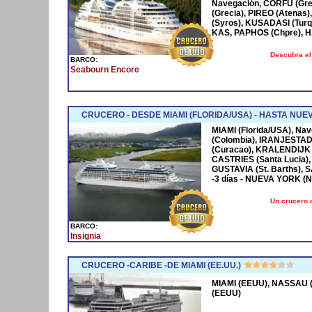
Navegación, CORFÚ (Grec
(Grecia), PIREO (Atenas)
(Syros), KUSADASI (Turq
KAS, PAPHOS (Chpre), HA
Descubra el
BARCO:
Seabourn Encore
CRUCERO - DESDE MIAMI (FLORIDA/USA) - HASTA NUE
MIAMI (Florida/USA), Na
(Colombia), IRANJESTAD
(Curacao), KRALENDIJK 
CASTRIES (Santa Lucia),
GUSTAVIA (St. Barths), 
-3 días - NUEVA YORK (
Un crucero 
BARCO:
Insignia
CRUCERO -CARIBE -DE MIAMI (EE.UU.)
MIAMI (EEUU), NASSAU (
(EEUU)