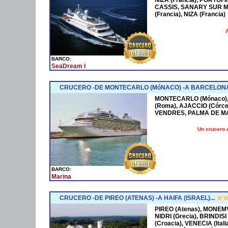
CASSIS, SANARY SUR M
(Francia), NIZA (Francia)
¡
BARCO:
SeaDream I
CRUCERO -DE MONTECARLO (MóNACO) -A BARCELONA
MONTECARLO (Mónaco), 
(Roma), AJACCIO (Córce
VENDRES, PALMA DE M
Un crucero 
BARCO:
Marina
CRUCERO -DE PIREO (ATENAS) -A HAIFA (ISRAEL)...
PIREO (Atenas), MONEMV
NIDRI (Grecia), BRINDISI
(Croacia), VENECIA (Ital