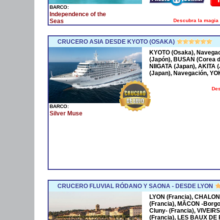
BARCO:
Independence of the
Descubra la magia 
Seas
CRUCERO ASIA DESDE KYOTO (OSAKA)
KYOTO (Osaka), Navega
(Japón), BUSAN (Corea 
NIIGATA (Japan), AKITA
(Japan), Navegación, Y
Des
BARCO:
Silver Muse
CRUCERO FLUVIAL RÓDANO Y SAONA - DESDE LYON
LYON (Francia), CHALON
(Francia), MÂCON -Borgo
Cluny- (Francia), VIVEIR
(Francia), LES BAUX DE