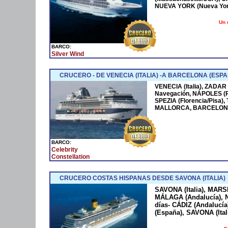
NUEVA YORK (Nueva York
Un 
BARCO:
Silver Wind
CRUCERO - DE VENECIA (ITALIA) -A BARCELONA (ESPA
VENECIA (Italia), ZADAR
Navegación, NÁPOLES (
SPEZIA (Florencia/Pisa)
MALLORCA, BARCELONA
BARCO:
Celebrity
Constellation
CRUCERO COSTAS HISPANAS DESDE SAVONA (ITALIA)
SAVONA (Italia), MARS
MÁLAGA (Andalucía), N
días- CÁDIZ (Andaluc
(España), SAVONA (Ital