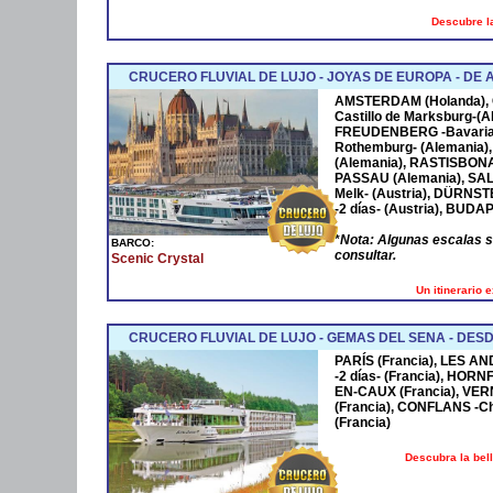
Descubre la
CRUCERO FLUVIAL DE LUJO - JOYAS DE EUROPA - D
AMSTERDAM
(Holanda),
Castillo de Marksburg-(A
FREUDENBERG
-Bavaria
Rothemburg- (Alemania)
(Alemania),
RASTISBON
PASSAU
(Alemania),
SA
Melk- (Austria),
DÜRNST
-2 días- (Austria),
BUDAP
*
Nota: Algunas escalas 
BARCO:
consultar.
Scenic Crystal
Un itinerario 
CRUCERO FLUVIAL DE LUJO - GEMAS DEL SENA - DESD
PARÍS (Francia), LES AN
-2 días- (Francia), HOR
EN-CAUX (Francia), VER
(Francia), CONFLANS -Cha
(Francia)
Descubra la bel