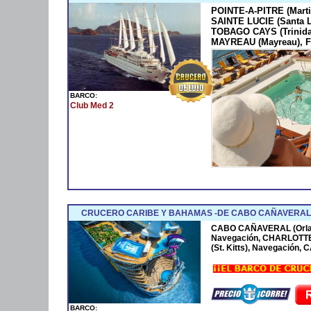
POINTE-A-PITRE (Marti
SAINTE LUCIE (Santa 
TOBAGO CAYS (Trinida
MAYREAU (Mayreau), F
BARCO:
Club Med 2
CRUCERO CARIBE Y BAHAMAS -DE CABO CAÑAVERAL 
CABO CAÑAVERAL (Orla
Navegación, CHARLOTTE
(St. Kitts), Navegación
BARCO: