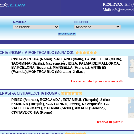
RESERVAS:
Telf.
(
Mail:
info@crucerocl
NAVIERA
DESTINO
CHIA (ROMA) -A MONTECARLO (MóNACO).
CIVITAVECCHIA (Roma), SALERNO (Italia), LA VALLETTA (Malta),
TAORMINA (Sicilia), Navegación, IBIZA, PALMA DE MALLORCA,
BARCELONA (España), MARSELLA (Francia), ANTIBES
(Francia), MONTECARLO (Mónaco) -2 días-,
Un crucero de lujo extraordinario!
ENAS) -A CIVITAVECCHIA (ROMA).
PIREO (Atenas), BOZCAADA, ESTAMBUL (Turquía) -2 días-,
ESMIRNA (Turquía), SANTORINI (Grecia), Navegación, LA
VALLETTA (Malta), CATANIA (Sicilia), AMALFI (Salerno),
CIVITAVECCHIA (Roma)
reserva tu plaza
CRUCEROS EN NUESTRA NUEVA WEB