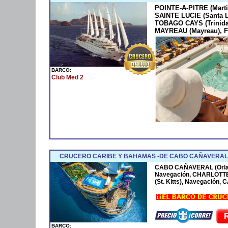
POINTE-A-PITRE (Marti
SAINTE LUCIE (Santa 
TOBAGO CAYS (Trinida
MAYREAU (Mayreau), F
BARCO:
Club Med 2
CRUCERO CARIBE Y BAHAMAS -DE CABO CAÑAVERAL 
CABO CAÑAVERAL (Orla
Navegación, CHARLOTTE
(St. Kitts), Navegación
BARCO: