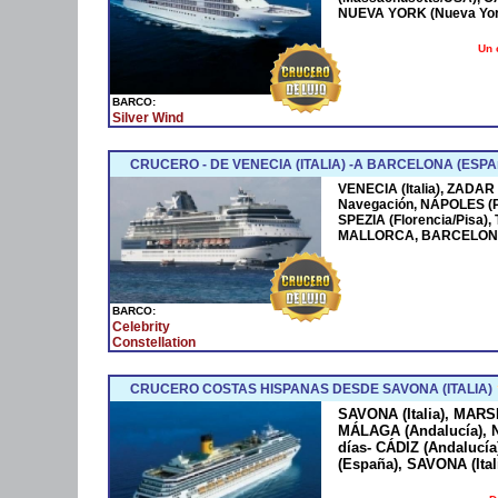
NUEVA YORK (Nueva York
Un 
BARCO:
Silver Wind
CRUCERO - DE VENECIA (ITALIA) -A BARCELONA (ESPA
VENECIA (Italia), ZADAR
Navegación, NÁPOLES (
SPEZIA (Florencia/Pisa)
MALLORCA, BARCELONA
BARCO:
Celebrity
Constellation
CRUCERO COSTAS HISPANAS DESDE SAVONA (ITALIA)
SAVONA (Italia), MARS
MÁLAGA (Andalucía), N
días- CÁDIZ (Andaluc
(España), SAVONA (Ital