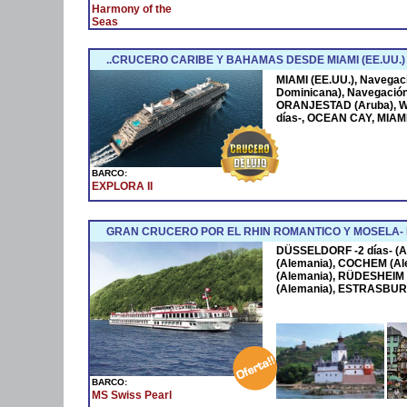
Harmony of the
Seas
..CRUCERO CARIBE Y BAHAMAS DESDE MIAMI (EE.UU.)
MIAMI (EE.UU.), Navega
Dominicana), Navegació
ORANJESTAD (Aruba), W
días-, OCEAN CAY, MIAMI
BARCO:
EXPLORA II
GRAN CRUCERO POR EL RHIN ROMANTICO Y MOSELA
DÜSSELDORF -2 días- (A
(Alemania), COCHEM (Al
(Alemania), RÜDESHEIM 
(Alemania), ESTRASBURG
BARCO:
MS Swiss Pearl