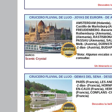
Descubre la
CRUCERO FLUVIAL DE LUJO - JOYAS DE EUROPA - D
AMSTERDAM
(Holanda),
Castillo de Marksburg-(A
FREUDENBERG
-Bavaria
Rothemburg- (Alemania)
(Alemania),
RASTISBON
PASSAU
(Alemania),
SA
Melk- (Austria),
DÜRNST
-2 días- (Austria),
BUDAP
*
Nota: Algunas escalas 
BARCO:
consultar.
Scenic Crystal
Un itinerario 
CRUCERO FLUVIAL DE LUJO - GEMAS DEL SENA - DESD
PARÍS (Francia), LES AN
-2 días- (Francia), HOR
EN-CAUX (Francia), VER
(Francia), CONFLANS -Cha
(Francia)
Descubra la bel