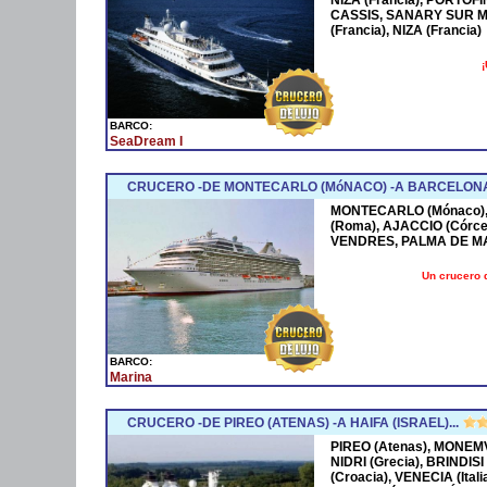
CASSIS, SANARY SUR M
(Francia), NIZA (Francia)
¡
BARCO:
SeaDream I
CRUCERO -DE MONTECARLO (MóNACO) -A BARCELONA
MONTECARLO (Mónaco), 
(Roma), AJACCIO (Córce
VENDRES, PALMA DE M
Un crucero 
BARCO:
Marina
CRUCERO -DE PIREO (ATENAS) -A HAIFA (ISRAEL)...
PIREO (Atenas), MONEMV
NIDRI (Grecia), BRINDISI
(Croacia), VENECIA (Ital