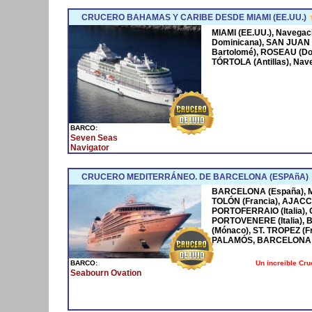
CRUCERO BAHAMAS Y CARIBE DESDE MIAMI (EE.UU.)
MIAMI (EE.UU.), Navega
Dominicana), SAN JUAN 
Bartolomé), ROSEAU (Dom
TÓRTOLA (Antillas), Nave
BARCO:
Seven Seas
Navigator
CRUCERO MEDITERRÁNEO. DE BARCELONA (ESPAñA)
BARCELONA (España), MA
TOLÓN (Francia), AJACCI
PORTOFERRAIO (Italia),
PORTOVENERE (Italia),
(Mónaco), ST. TROPEZ (F
PALAMÓS, BARCELONA 
Un increible Cr
BARCO:
Seabourn Ovation