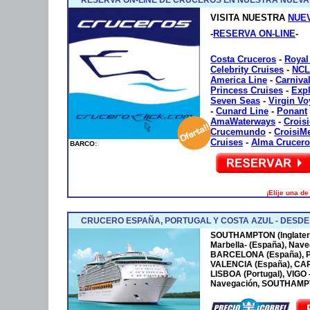
VISITA NUESTRA
NUE
-
RESERVA ON-LINE
-
Costa Cruceros
-
Royal
Celebrity Cruises
-
NCL
America Line
-
Carniva
Princess Cruises
-
Exp
Seven Seas
-
Virgin V
-
Cunard Line
-
Ponant
AmaWaterways
-
Crois
Crucemundo
-
CroisiM
Cruises
-
Alma Crucero
BARCO:
¡Elije una d
CRUCERO ESPAÑA, PORTUGAL Y COSTA AZUL - DESD
SOUTHAMPTON (Inglaterr
Marbella- (España), Nave
BARCELONA (España), P
VALENCIA (España), CA
LISBOA (Portugal), VIGO
Navegación, SOUTHAMPTO