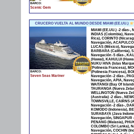
BARCO:
Scenic Gem
CRUCERO VUELTA AL MUNDO DESDE MIAMI (EE.UU.)
MIAMI (EE.UU.) -2 días-
INDIAS (Colombia), Nave
Rica), CORINTO (Nicara
Navegación, ACAPULCO 
LUCAS (México), Navega
BARBARA (California), S
Navegación -5 días-, KA
(Hawai), KAHULUI (Hawaí)
NUKU HIVA (Islas Marqu
(Polinesia Francesa), M
BARCO:
(Polinesia Francesa), B
Seven Seas Mariner
Navegación -2 días-, P
Navegación, APIA, Naveg
WAITANGI (Bay Of Islan
TAURANGA (Nueva Zeland
WELLINGTON (Nueva Zela
(Australia) -2 días-, NE
TOWNSVILLE, CAIRNS (Au
Navegación -2 días-, DAR
KOMODO (Indonesia), BENO
SURABAYA (Java Indones
Navegación, SINGAPUR -
PENANG (Malasia), PHUKET
COLOMBO (Sri Lanka), Na
Navegación, COCHIN (Ind