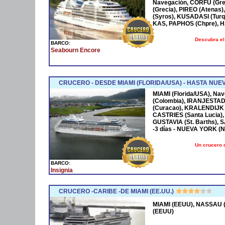
Navegación, CORFÚ (Grec
(Grecia), PIREO (Atenas)
(Syros), KUSADASI (Turq
KAS, PAPHOS (Chpre), HA
Descubra el
BARCO:
Seabourn Encore
CRUCERO - DESDE MIAMI (FLORIDA/USA) - HASTA NUE
MIAMI (Florida/USA), Na
(Colombia), IRANJESTAD
(Curacao), KRALENDIJK 
CASTRIES (Santa Lucia),
GUSTAVIA (St. Barths), 
-3 días - NUEVA YORK (
Un crucero 
BARCO:
Insignia
CRUCERO -CARIBE -DE MIAMI (EE.UU.)
MIAMI (EEUU), NASSAU (
(EEUU)