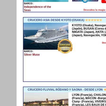
BARCO:
Independence of the
Descubra la magia 
Seas
CRUCERO ASIA DESDE KYOTO (OSAKA)
KYOTO (Osaka), Navega
(Japón), BUSAN (Corea 
NIIGATA (Japan), AKITA
(Japan), Navegación, Y
Des
BARCO:
Silver Muse
CRUCERO FLUVIAL RÓDANO Y SAONA - DESDE LYON
LYON (Francia), CHALON
(Francia), MÂCON -Borgo
Cluny- (Francia), VIVEIR
(Francia), LES BAUX DE