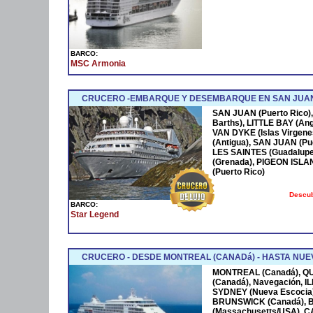
BARCO:
MSC Armonia
CRUCERO -EMBARQUE Y DESEMBARQUE EN SAN JUAN
SAN JUAN (Puerto Rico),
Barths), LITTLE BAY (Ang
VAN DYKE (Islas Virgen
(Antigua), SAN JUAN (Pue
LES SAINTES (Guadalupe
(Grenada), PIGEON ISLA
(Puerto Rico)
Descub
BARCO:
Star Legend
CRUCERO - DESDE MONTREAL (CANADá) - HASTA NUEV
MONTREAL (Canadá), Q
(Canadá), Navegación, 
SYDNEY (Nueva Escocia)
BRUNSWICK (Canadá), 
(Massachusetts/USA), 