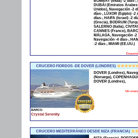
BOMBAY (India) -2 días-,
DUBÁI (Emiratos Árabes
Unidos), Navegación -2 
días-, LÚXOR (Egipto) -2
días-, HAIFA (Israel) -2
(Grecia), BODRUM (Turqu
SALERNO (Italia), CIVIT
CANNES (France), BARCE
MÁLAGA, Navegación -2 
Navegación -4 días-, HA
-2 días-, MIAMI (EE.UU.)
Crucero
CRUCERO FIORDOS -DE DOVER (LONDRES)
DOVER (Londres), Naveg
(Noruega), COPENHAGUE 
DOVER (Londres),
Un cruce
BARCO:
Crystal Serenity
CRUCERO MEDITERRÁNEO DESDE NIZA (FRANCIA)
NIZA (Francia), PORTOFI