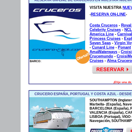
VISITA NUESTRA
NUE
-
RESERVA ON-LINE
-
Costa Cruceros
-
Royal
Celebrity Cruises
-
NCL
America Line
-
Carniva
Princess Cruises
-
Exp
Seven Seas
-
Virgin V
-
Cunard Line
-
Ponant
AmaWaterways
-
Crois
Crucemundo
-
CroisiM
Cruises
-
Alma Crucero
BARCO:
¡Elije una d
CRUCERO ESPAÑA, PORTUGAL Y COSTA AZUL - DESD
SOUTHAMPTON (Inglaterr
Marbella- (España), Nave
BARCELONA (España), P
VALENCIA (España), CA
LISBOA (Portugal), VIGO
Navegación, SOUTHAMPTO