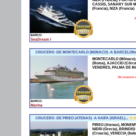
CASSIS, SANARY SUR M
(Francia), NIZA (Francia)
¡
BARCO:
SeaDream I
CRUCERO -DE MONTECARLO (MóNACO) -A BARCELONA
MONTECARLO (Mónaco), 
(Roma), AJACCIO (Córce
VENDRES, PALMA DE M
Un crucero 
BARCO:
Marina
CRUCERO -DE PIREO (ATENAS) -A HAIFA (ISRAEL)...
PIREO (Atenas), MONEMV
NIDRI (Grecia), BRINDISI
(Croacia), VENECIA (Ital