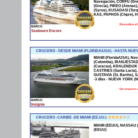
Navegación, CORFÚ (Grec
(Grecia), PIREO (Atenas)
(Syros), KUSADASI (Turq
KAS, PAPHOS (Chpre), HA
Descubra el
BARCO:
Seabourn Encore
CRUCERO - DESDE MIAMI (FLORIDA/USA) - HASTA NUE
MIAMI (Florida/USA), Na
(Colombia), IRANJESTAD
(Curacao), KRALENDIJK 
CASTRIES (Santa Lucia),
GUSTAVIA (St. Barths), 
-3 días - NUEVA YORK (
Un crucero 
BARCO:
Insignia
CRUCERO -CARIBE -DE MIAMI (EE.UU.)
MIAMI (EEUU), NASSAU (
(EEUU)