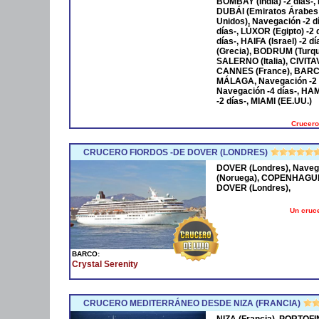
BOMBAY (India) -2 días-,
DUBÁI (Emiratos Árabes
Unidos), Navegación -2 
días-, LÚXOR (Egipto) -2
días-, HAIFA (Israel) -2
(Grecia), BODRUM (Turqu
SALERNO (Italia), CIVIT
CANNES (France), BARCE
MÁLAGA, Navegación -2 
Navegación -4 días-, HA
-2 días-, MIAMI (EE.UU.)
Crucero
CRUCERO FIORDOS -DE DOVER (LONDRES)
DOVER (Londres), Naveg
(Noruega), COPENHAGUE 
DOVER (Londres),
Un cruce
BARCO:
Crystal Serenity
CRUCERO MEDITERRÁNEO DESDE NIZA (FRANCIA)
NIZA (Francia), PORTOFI