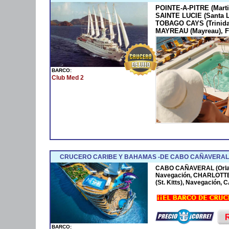
POINTE-A-PITRE (Marti
SAINTE LUCIE (Santa 
TOBAGO CAYS (Trinida
MAYREAU (Mayreau), F
BARCO:
Club Med 2
CRUCERO CARIBE Y BAHAMAS -DE CABO CAÑAVERAL 
CABO CAÑAVERAL (Orla
Navegación, CHARLOTTE
(St. Kitts), Navegación
BARCO: