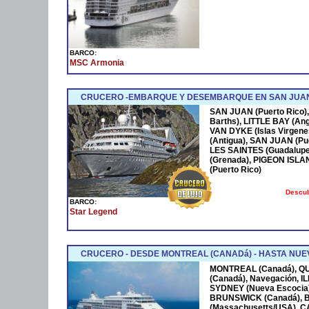
BARCO:
MSC Armonia
CRUCERO -EMBARQUE Y DESEMBARQUE EN SAN JUAN
SAN JUAN (Puerto Rico),
Barths), LITTLE BAY (Ang
VAN DYKE (Islas Virgen
(Antigua), SAN JUAN (Pue
LES SAINTES (Guadalupe
(Grenada), PIGEON ISLA
(Puerto Rico)
Descub
BARCO:
Star Legend
CRUCERO - DESDE MONTREAL (CANADá) - HASTA NUEV
MONTREAL (Canadá), Q
(Canadá), Navegación, 
SYDNEY (Nueva Escocia)
BRUNSWICK (Canadá), 
(Massachusetts/USA), 