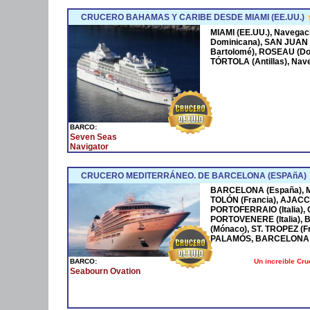
CRUCERO BAHAMAS Y CARIBE DESDE MIAMI (EE.UU.)
MIAMI (EE.UU.), Navega
Dominicana), SAN JUAN 
Bartolomé), ROSEAU (Dom
TÓRTOLA (Antillas), Nave
BARCO:
Seven Seas
Navigator
CRUCERO MEDITERRÁNEO. DE BARCELONA (ESPAñA)
BARCELONA (España), MA
TOLÓN (Francia), AJACCI
PORTOFERRAIO (Italia),
PORTOVENERE (Italia),
(Mónaco), ST. TROPEZ (F
PALAMÓS, BARCELONA 
Un increible Cr
BARCO:
Seabourn Ovation