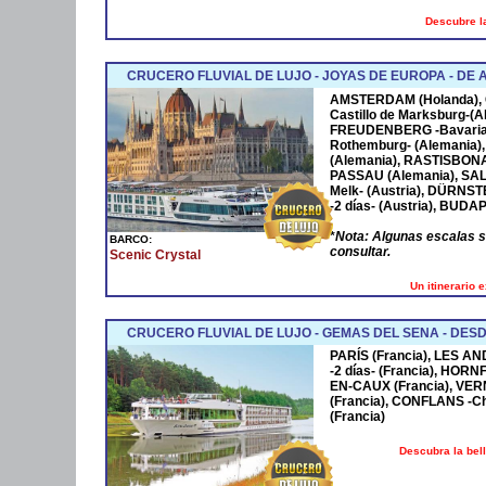
Descubre la
CRUCERO FLUVIAL DE LUJO - JOYAS DE EUROPA - D
AMSTERDAM
(Holanda),
Castillo de Marksburg-(A
FREUDENBERG
-Bavaria
Rothemburg- (Alemania)
(Alemania),
RASTISBON
PASSAU
(Alemania),
SA
Melk- (Austria),
DÜRNST
-2 días- (Austria),
BUDAP
*
Nota: Algunas escalas 
BARCO:
consultar.
Scenic Crystal
Un itinerario 
CRUCERO FLUVIAL DE LUJO - GEMAS DEL SENA - DESD
PARÍS (Francia), LES AN
-2 días- (Francia), HOR
EN-CAUX (Francia), VER
(Francia), CONFLANS -Cha
(Francia)
Descubra la bel