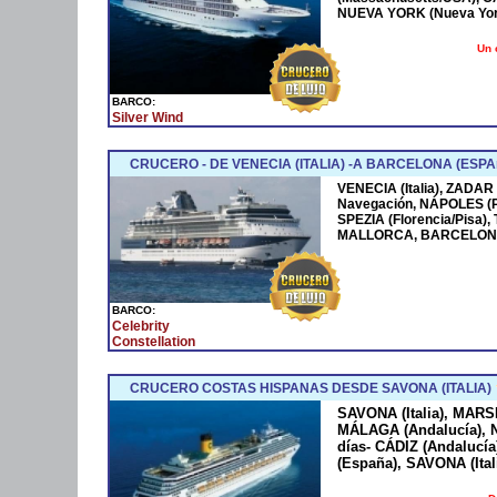
NUEVA YORK (Nueva York
Un 
BARCO:
Silver Wind
CRUCERO - DE VENECIA (ITALIA) -A BARCELONA (ESPA
VENECIA (Italia), ZADAR
Navegación, NÁPOLES (
SPEZIA (Florencia/Pisa)
MALLORCA, BARCELONA
BARCO:
Celebrity
Constellation
CRUCERO COSTAS HISPANAS DESDE SAVONA (ITALIA)
SAVONA (Italia), MARS
MÁLAGA (Andalucía), N
días- CÁDIZ (Andaluc
(España), SAVONA (Ital