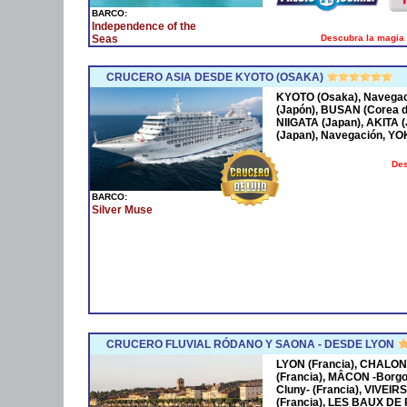
BARCO:
Independence of the
Descubra la magia 
Seas
CRUCERO ASIA DESDE KYOTO (OSAKA)
KYOTO (Osaka), Navega
(Japón), BUSAN (Corea 
NIIGATA (Japan), AKITA
(Japan), Navegación, Y
Des
BARCO:
Silver Muse
CRUCERO FLUVIAL RÓDANO Y SAONA - DESDE LYON
LYON (Francia), CHALON
(Francia), MÂCON -Borgo
Cluny- (Francia), VIVEIR
(Francia), LES BAUX DE