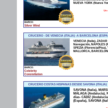
NUEVA YORK (Nueva York
Un 
BARCO:
Silver Wind
CRUCERO - DE VENECIA (ITALIA) -A BARCELONA (ESPA
VENECIA (Italia), ZADAR
Navegación, NÁPOLES (
SPEZIA (Florencia/Pisa)
MALLORCA, BARCELONA
BARCO:
Celebrity
Constellation
CRUCERO COSTAS HISPANAS DESDE SAVONA (ITALIA)
SAVONA (Italia), MARS
MÁLAGA (Andalucía), N
días- CÁDIZ (Andaluc
(España), SAVONA (Ital