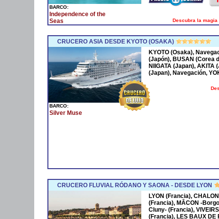
BARCO:
Independence of the
Descubra la magia 
Seas
CRUCERO ASIA DESDE KYOTO (OSAKA)
KYOTO (Osaka), Navega
(Japón), BUSAN (Corea 
NIIGATA (Japan), AKITA
(Japan), Navegación, Y
Des
BARCO:
Silver Muse
CRUCERO FLUVIAL RÓDANO Y SAONA - DESDE LYON
LYON (Francia), CHALON
(Francia), MÂCON -Borgo
Cluny- (Francia), VIVEIR
(Francia), LES BAUX DE