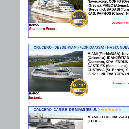
Navegación, CORFÚ (Grec
(Grecia), PIREO (Atenas)
(Syros), KUSADASI (Turq
KAS, PAPHOS (Chpre), HA
Descubra el
BARCO:
Seabourn Encore
CRUCERO - DESDE MIAMI (FLORIDA/USA) - HASTA NUE
MIAMI (Florida/USA), Na
(Colombia), IRANJESTAD
(Curacao), KRALENDIJK 
CASTRIES (Santa Lucia),
GUSTAVIA (St. Barths), 
-3 días - NUEVA YORK (
Un crucero 
BARCO:
Insignia
CRUCERO -CARIBE -DE MIAMI (EE.UU.)
MIAMI (EEUU), NASSAU (
(EEUU)