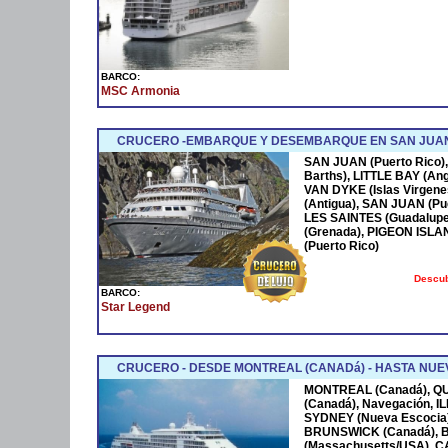
BARCO:
MSC Armonia
CRUCERO -EMBARQUE Y DESEMBARQUE EN SAN JUAN
SAN JUAN (Puerto Rico),
Barths), LITTLE BAY (Ang
VAN DYKE (Islas Virgen
(Antigua), SAN JUAN (Pue
LES SAINTES (Guadalupe
(Grenada), PIGEON ISLA
(Puerto Rico)
Descub
BARCO:
Star Legend
CRUCERO - DESDE MONTREAL (CANADá) - HASTA NUEV
MONTREAL (Canadá), Q
(Canadá), Navegación, 
SYDNEY (Nueva Escocia)
BRUNSWICK (Canadá), 
(Massachusetts/USA), 