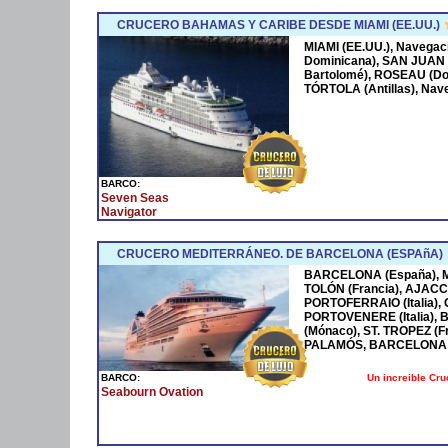
CRUCERO BAHAMAS Y CARIBE DESDE MIAMI (EE.UU.)
MIAMI (EE.UU.), Navega
Dominicana), SAN JUAN 
Bartolomé), ROSEAU (Dom
TÓRTOLA (Antillas), Nave
BARCO:
Seven Seas
Navigator
CRUCERO MEDITERRÁNEO. DE BARCELONA (ESPAñA)
BARCELONA (España), MA
TOLÓN (Francia), AJACCI
PORTOFERRAIO (Italia),
PORTOVENERE (Italia),
(Mónaco), ST. TROPEZ (F
PALAMÓS, BARCELONA 
Un increible Cr
BARCO:
Seabourn Ovation