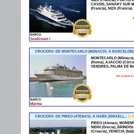
CASSIS, SANARY SUR M
(Francia), NIZA (Francia)
¡
BARCO:
SeaDream I
CRUCERO -DE MONTECARLO (MóNACO) -A BARCELONA
MONTECARLO (Mónaco), 
(Roma), AJACCIO (Córce
VENDRES, PALMA DE M
Un crucero 
BARCO:
Marina
CRUCERO -DE PIREO (ATENAS) -A HAIFA (ISRAEL)...
PIREO (Atenas), MONEMV
NIDRI (Grecia), BRINDISI
(Croacia), VENECIA (Ital