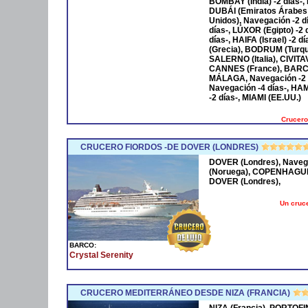
BOMBAY (India) -2 días-,
DUBÁI (Emiratos Árabes
Unidos), Navegación -2 
días-, LÚXOR (Egipto) -2
días-, HAIFA (Israel) -2
(Grecia), BODRUM (Turqu
SALERNO (Italia), CIVIT
CANNES (France), BARCE
MÁLAGA, Navegación -2 
Navegación -4 días-, HA
-2 días-, MIAMI (EE.UU.)
Crucero
CRUCERO FIORDOS -DE DOVER (LONDRES)
DOVER (Londres), Naveg
(Noruega), COPENHAGUE 
DOVER (Londres),
Un cruce
BARCO:
Crystal Serenity
CRUCERO MEDITERRÁNEO DESDE NIZA (FRANCIA)
NIZA (Francia), PORTOFI