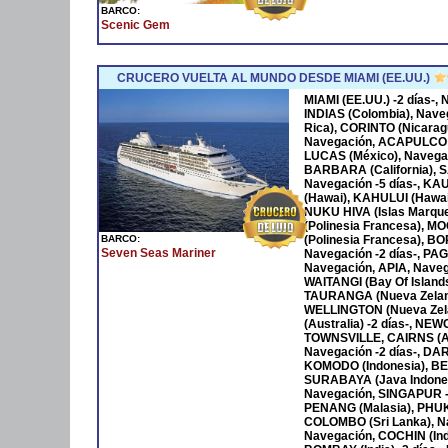
BARCO:
Scenic Gem
CRUCERO VUELTA AL MUNDO DESDE MIAMI (EE.UU.)
MIAMI (EE.UU.) -2 días-
INDIAS (Colombia), Nave
Rica), CORINTO (Nicara
Navegación, ACAPULCO 
LUCAS (México), Navega
BARBARA (California), S
Navegación -5 días-, KA
(Hawai), KAHULUI (Hawaí)
NUKU HIVA (Islas Marqu
(Polinesia Francesa), M
BARCO:
(Polinesia Francesa), B
Seven Seas Mariner
Navegación -2 días-, P
Navegación, APIA, Naveg
WAITANGI (Bay Of Islan
TAURANGA (Nueva Zeland
WELLINGTON (Nueva Zela
(Australia) -2 días-, NE
TOWNSVILLE, CAIRNS (Au
Navegación -2 días-, DAR
KOMODO (Indonesia), BENO
SURABAYA (Java Indones
Navegación, SINGAPUR -
PENANG (Malasia), PHUKET
COLOMBO (Sri Lanka), Na
Navegación, COCHIN (Ind