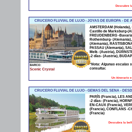
Descubre la
CRUCERO FLUVIAL DE LUJO - JOYAS DE EUROPA - D
AMSTERDAM
(Holanda),
Castillo de Marksburg-(A
FREUDENBERG
-Bavaria
Rothemburg- (Alemania)
(Alemania),
RASTISBON
PASSAU
(Alemania),
SA
Melk- (Austria),
DÜRNST
-2 días- (Austria),
BUDAP
*
Nota: Algunas escalas 
BARCO:
consultar.
Scenic Crystal
Un itinerario 
CRUCERO FLUVIAL DE LUJO - GEMAS DEL SENA - DESD
PARÍS (Francia), LES AN
-2 días- (Francia), HOR
EN-CAUX (Francia), VER
(Francia), CONFLANS -Cha
(Francia)
Descubra la bel