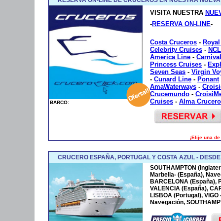
VISITA NUESTRA
NUE
-
RESERVA ON-LINE
-
Costa Cruceros
-
Royal
Celebrity Cruises
-
NCL
America Line
-
Carniva
Princess Cruises
-
Exp
Seven Seas
-
Virgin V
-
Cunard Line
-
Ponant
AmaWaterways
-
Crois
Crucemundo
-
CroisiM
Cruises
-
Alma Crucero
BARCO:
¡Elije una d
CRUCERO ESPAÑA, PORTUGAL Y COSTA AZUL - DESD
SOUTHAMPTON (Inglaterr
Marbella- (España), Nave
BARCELONA (España), P
VALENCIA (España), CA
LISBOA (Portugal), VIGO
Navegación, SOUTHAMPTO