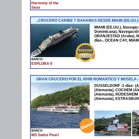
Harmony of the
Seas
..CRUCERO CARIBE Y BAHAMAS DESDE MIAMI (EE.UU.)
MIAMI (EE.UU.), Navega
Dominicana), Navegació
ORANJESTAD (Aruba), W
días-, OCEAN CAY, MIAMI
BARCO:
EXPLORA II
GRAN CRUCERO POR EL RHIN ROMANTICO Y MOSELA
DÜSSELDORF -2 días- (A
(Alemania), COCHEM (Al
(Alemania), RÜDESHEIM 
(Alemania), ESTRASBURG
BARCO:
MS Swiss Pearl