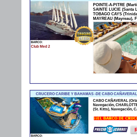
POINTE-A-PITRE (Marti
SAINTE LUCIE (Santa 
TOBAGO CAYS (Trinida
MAYREAU (Mayreau), F
BARCO:
Club Med 2
CRUCERO CARIBE Y BAHAMAS -DE CABO CAÑAVERAL 
CABO CAÑAVERAL (Orla
Navegación, CHARLOTTE
(St. Kitts), Navegación
BARCO: