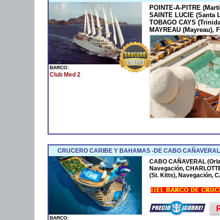
POINTE-A-PITRE (Marti
SAINTE LUCIE (Santa 
TOBAGO CAYS (Trinida
MAYREAU (Mayreau), F
BARCO:
Club Med 2
CRUCERO CARIBE Y BAHAMAS -DE CABO CAÑAVERAL 
CABO CAÑAVERAL (Orla
Navegación, CHARLOTTE
(St. Kitts), Navegación
BARCO: