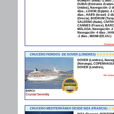
BOMBAY (India) -2 días-,
DUBÁI (Emiratos Árabes
Unidos), Navegación -2 
días-, LÚXOR (Egipto) -2
días-, HAIFA (Israel) -2
(Grecia), BODRUM (Turqu
SALERNO (Italia), CIVIT
CANNES (France), BARCE
MÁLAGA, Navegación -2 
Navegación -4 días-, HA
-2 días-, MIAMI (EE.UU.)
Crucero
CRUCERO FIORDOS -DE DOVER (LONDRES)
DOVER (Londres), Naveg
(Noruega), COPENHAGUE 
DOVER (Londres),
Un cruce
BARCO:
Crystal Serenity
CRUCERO MEDITERRÁNEO DESDE NIZA (FRANCIA)
NIZA (Francia), PORTOFI