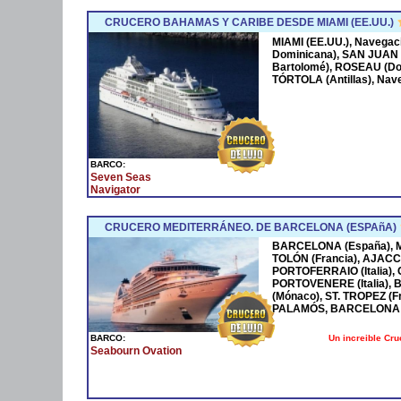
CRUCERO BAHAMAS Y CARIBE DESDE MIAMI (EE.UU.)
MIAMI (EE.UU.), Navega
Dominicana), SAN JUAN 
Bartolomé), ROSEAU (Dom
TÓRTOLA (Antillas), Nave
BARCO:
Seven Seas
Navigator
CRUCERO MEDITERRÁNEO. DE BARCELONA (ESPAñA)
BARCELONA (España), MA
TOLÓN (Francia), AJACCI
PORTOFERRAIO (Italia),
PORTOVENERE (Italia),
(Mónaco), ST. TROPEZ (F
PALAMÓS, BARCELONA 
Un increible Cr
BARCO:
Seabourn Ovation