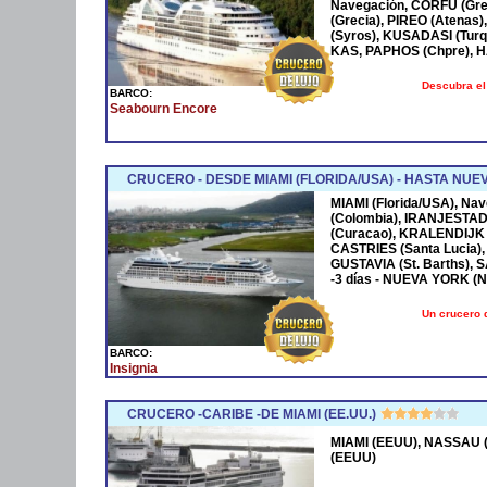
Navegación, CORFÚ (Grec
(Grecia), PIREO (Atenas)
(Syros), KUSADASI (Turq
KAS, PAPHOS (Chpre), HA
Descubra el
BARCO:
Seabourn Encore
CRUCERO - DESDE MIAMI (FLORIDA/USA) - HASTA NUE
MIAMI (Florida/USA), Na
(Colombia), IRANJESTAD
(Curacao), KRALENDIJK 
CASTRIES (Santa Lucia),
GUSTAVIA (St. Barths), 
-3 días - NUEVA YORK (
Un crucero 
BARCO:
Insignia
CRUCERO -CARIBE -DE MIAMI (EE.UU.)
MIAMI (EEUU), NASSAU (
(EEUU)