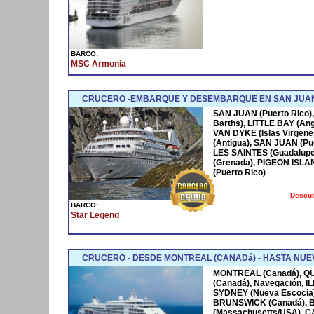
BARCO:
MSC Armonia
CRUCERO -EMBARQUE Y DESEMBARQUE EN SAN JUAN
SAN JUAN (Puerto Rico),
Barths), LITTLE BAY (Ang
VAN DYKE (Islas Virgen
(Antigua), SAN JUAN (Pue
LES SAINTES (Guadalupe
(Grenada), PIGEON ISLA
(Puerto Rico)
Descub
BARCO:
Star Legend
CRUCERO - DESDE MONTREAL (CANADá) - HASTA NUEV
MONTREAL (Canadá), Q
(Canadá), Navegación, 
SYDNEY (Nueva Escocia)
BRUNSWICK (Canadá), 
(Massachusetts/USA), 