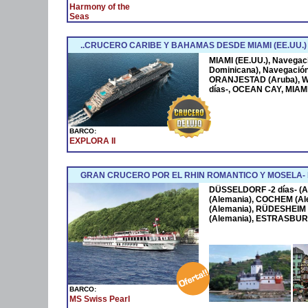
Harmony of the
Seas
..CRUCERO CARIBE Y BAHAMAS DESDE MIAMI (EE.UU.)
MIAMI (EE.UU.), Navega
Dominicana), Navegació
ORANJESTAD (Aruba), W
días-, OCEAN CAY, MIAMI
BARCO:
EXPLORA II
GRAN CRUCERO POR EL RHIN ROMANTICO Y MOSELA
DÜSSELDORF -2 días- (A
(Alemania), COCHEM (Al
(Alemania), RÜDESHEIM 
(Alemania), ESTRASBURG
BARCO:
MS Swiss Pearl