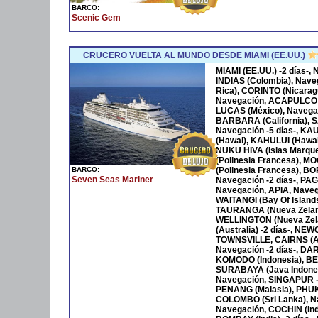
BARCO:
Scenic Gem
CRUCERO VUELTA AL MUNDO DESDE MIAMI (EE.UU.)
MIAMI (EE.UU.) -2 días-
INDIAS (Colombia), Nave
Rica), CORINTO (Nicara
Navegación, ACAPULCO 
LUCAS (México), Navega
BARBARA (California), S
Navegación -5 días-, KA
(Hawai), KAHULUI (Hawaí)
NUKU HIVA (Islas Marqu
(Polinesia Francesa), M
BARCO:
(Polinesia Francesa), B
Seven Seas Mariner
Navegación -2 días-, P
Navegación, APIA, Naveg
WAITANGI (Bay Of Islan
TAURANGA (Nueva Zeland
WELLINGTON (Nueva Zela
(Australia) -2 días-, NE
TOWNSVILLE, CAIRNS (Au
Navegación -2 días-, DAR
KOMODO (Indonesia), BENO
SURABAYA (Java Indones
Navegación, SINGAPUR -
PENANG (Malasia), PHUKET
COLOMBO (Sri Lanka), Na
Navegación, COCHIN (Ind