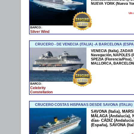
NUEVA YORK (Nueva York
Un 
BARCO:
Silver Wind
CRUCERO - DE VENECIA (ITALIA) -A BARCELONA (ESPA
VENECIA (Italia), ZADAR
Navegación, NÁPOLES (
SPEZIA (Florencia/Pisa)
MALLORCA, BARCELONA
BARCO:
Celebrity
Constellation
CRUCERO COSTAS HISPANAS DESDE SAVONA (ITALIA)
SAVONA (Italia), MARS
MÁLAGA (Andalucía), N
días- CÁDIZ (Andaluc
(España), SAVONA (Ital