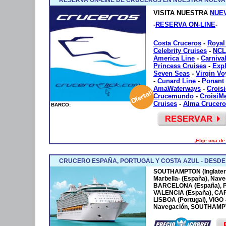
VISITA NUESTRA
NUE
-
RESERVA ON-LINE
-
Costa Cruceros
-
Royal
Celebrity Cruises
-
NCL
America Line
-
Carniva
Princess Cruises
-
Exp
Seven Seas
-
Virgin V
-
Cunard Line
-
Ponant
AmaWaterways
-
Crois
Crucemundo
-
CroisiM
Cruises
-
Alma Crucero
BARCO:
¡Elije una d
CRUCERO ESPAÑA, PORTUGAL Y COSTA AZUL - DESD
SOUTHAMPTON (Inglaterr
Marbella- (España), Nave
BARCELONA (España), P
VALENCIA (España), CA
LISBOA (Portugal), VIGO
Navegación, SOUTHAMPTO