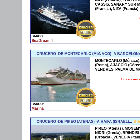
CASSIS, SANARY SUR M
(Francia), NIZA (Francia)
¡
BARCO:
SeaDream I
CRUCERO -DE MONTECARLO (MóNACO) -A BARCELONA
MONTECARLO (Mónaco), 
(Roma), AJACCIO (Córce
VENDRES, PALMA DE M
Un crucero 
BARCO:
Marina
CRUCERO -DE PIREO (ATENAS) -A HAIFA (ISRAEL)...
PIREO (Atenas), MONEMV
NIDRI (Grecia), BRINDISI
(Croacia), VENECIA (Ital