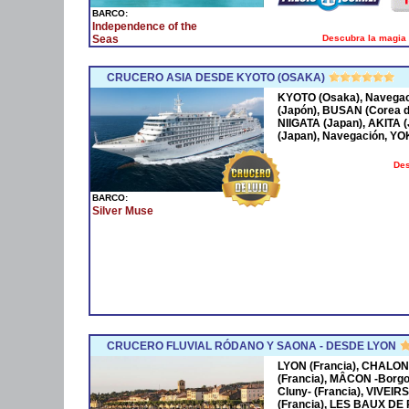
BARCO:
Independence of the
Descubra la magia 
Seas
CRUCERO ASIA DESDE KYOTO (OSAKA)
KYOTO (Osaka), Navega
(Japón), BUSAN (Corea 
NIIGATA (Japan), AKITA
(Japan), Navegación, Y
Des
BARCO:
Silver Muse
CRUCERO FLUVIAL RÓDANO Y SAONA - DESDE LYON
LYON (Francia), CHALON
(Francia), MÂCON -Borgo
Cluny- (Francia), VIVEIR
(Francia), LES BAUX DE