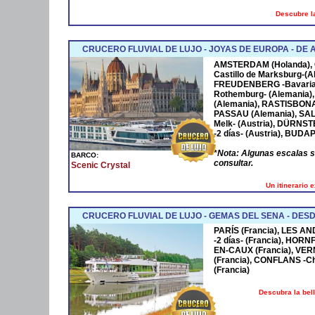
Descubre la
CRUCERO FLUVIAL DE LUJO - JOYAS DE EUROPA - D
AMSTERDAM
(Holanda),
Castillo de Marksburg-(A
FREUDENBERG
-Bavaria
Rothemburg- (Alemania)
(Alemania),
RASTISBON
PASSAU
(Alemania),
SA
Melk- (Austria),
DÜRNST
-2 días- (Austria),
BUDAP
*
Nota: Algunas escalas 
BARCO:
consultar.
Scenic Crystal
Un itinerario 
CRUCERO FLUVIAL DE LUJO - GEMAS DEL SENA - DESD
PARÍS (Francia), LES AN
-2 días- (Francia), HOR
EN-CAUX (Francia), VER
(Francia), CONFLANS -Cha
(Francia)
Descubra la bel