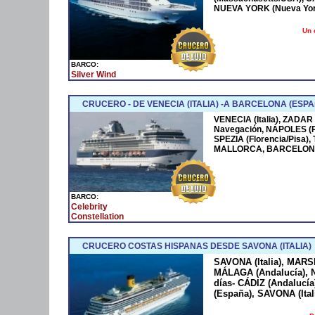
NUEVA YORK (Nueva York
Un 
BARCO:
Silver Wind
CRUCERO - DE VENECIA (ITALIA) -A BARCELONA (ESPA
VENECIA (Italia), ZADAR
Navegación, NÁPOLES (
SPEZIA (Florencia/Pisa)
MALLORCA, BARCELONA
BARCO:
Celebrity
Constellation
CRUCERO COSTAS HISPANAS DESDE SAVONA (ITALIA)
SAVONA (Italia), MARS
MÁLAGA (Andalucía), N
días- CÁDIZ (Andaluc
(España), SAVONA (Ital