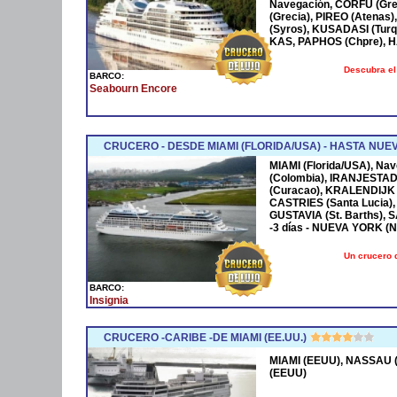
Navegación, CORFÚ (Grec
(Grecia), PIREO (Atenas)
(Syros), KUSADASI (Turq
KAS, PAPHOS (Chpre), HA
Descubra el
BARCO:
Seabourn Encore
CRUCERO - DESDE MIAMI (FLORIDA/USA) - HASTA NUE
MIAMI (Florida/USA), Na
(Colombia), IRANJESTAD
(Curacao), KRALENDIJK 
CASTRIES (Santa Lucia),
GUSTAVIA (St. Barths), 
-3 días - NUEVA YORK (
Un crucero 
BARCO:
Insignia
CRUCERO -CARIBE -DE MIAMI (EE.UU.)
MIAMI (EEUU), NASSAU (
(EEUU)