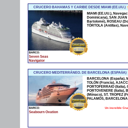
CRUCERO BAHAMAS Y CARIBE DESDE MIAMI (EE.UU.)
MIAMI (EE.UU.), Navega
Dominicana), SAN JUAN 
Bartolomé), ROSEAU (Dom
TÓRTOLA (Antillas), Nave
BARCO:
Seven Seas
Navigator
CRUCERO MEDITERRÁNEO. DE BARCELONA (ESPAñA)
BARCELONA (España), MA
TOLÓN (Francia), AJACCI
PORTOFERRAIO (Italia),
PORTOVENERE (Italia),
(Mónaco), ST. TROPEZ (F
PALAMÓS, BARCELONA 
Un increible Cr
BARCO:
Seabourn Ovation