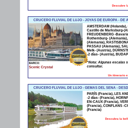
Descubre la
CRUCERO FLUVIAL DE LUJO - JOYAS DE EUROPA - D
AMSTERDAM
(Holanda),
Castillo de Marksburg-(A
FREUDENBERG
-Bavaria
Rothemburg- (Alemania)
(Alemania),
RASTISBON
PASSAU
(Alemania),
SA
Melk- (Austria),
DÜRNST
-2 días- (Austria),
BUDAP
*
Nota: Algunas escalas 
BARCO:
consultar.
Scenic Crystal
Un itinerario 
CRUCERO FLUVIAL DE LUJO - GEMAS DEL SENA - DESD
PARÍS (Francia), LES AN
-2 días- (Francia), HOR
EN-CAUX (Francia), VER
(Francia), CONFLANS -Cha
(Francia)
Descubra la bel