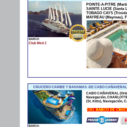
POINTE-A-PITRE (Marti
SAINTE LUCIE (Santa 
TOBAGO CAYS (Trinida
MAYREAU (Mayreau), F
BARCO:
Club Med 2
CRUCERO CARIBE Y BAHAMAS -DE CABO CAÑAVERAL 
CABO CAÑAVERAL (Orla
Navegación, CHARLOTTE
(St. Kitts), Navegación
BARCO: