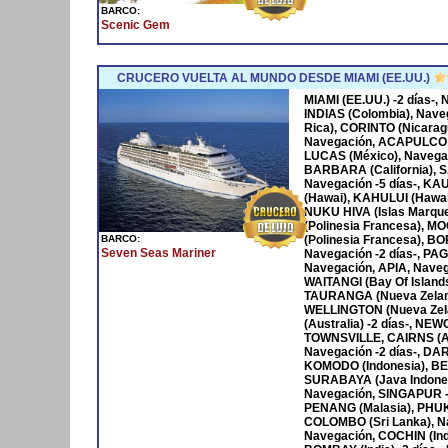
BARCO:
Scenic Gem
CRUCERO VUELTA AL MUNDO DESDE MIAMI (EE.UU.)
MIAMI (EE.UU.) -2 días-
INDIAS (Colombia), Nave
Rica), CORINTO (Nicara
Navegación, ACAPULCO 
LUCAS (México), Navega
BARBARA (California), S
Navegación -5 días-, KA
(Hawai), KAHULUI (Hawaí)
NUKU HIVA (Islas Marqu
(Polinesia Francesa), M
BARCO:
(Polinesia Francesa), B
Seven Seas Mariner
Navegación -2 días-, P
Navegación, APIA, Naveg
WAITANGI (Bay Of Islan
TAURANGA (Nueva Zeland
WELLINGTON (Nueva Zela
(Australia) -2 días-, NE
TOWNSVILLE, CAIRNS (Au
Navegación -2 días-, DAR
KOMODO (Indonesia), BENO
SURABAYA (Java Indones
Navegación, SINGAPUR -
PENANG (Malasia), PHUKET
COLOMBO (Sri Lanka), Na
Navegación, COCHIN (Ind