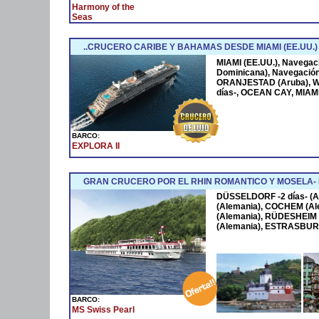
Harmony of the
Seas
..CRUCERO CARIBE Y BAHAMAS DESDE MIAMI (EE.UU.)
MIAMI (EE.UU.), Navega
Dominicana), Navegació
ORANJESTAD (Aruba), W
días-, OCEAN CAY, MIAMI
BARCO:
EXPLORA II
GRAN CRUCERO POR EL RHIN ROMANTICO Y MOSELA
DÜSSELDORF -2 días- (A
(Alemania), COCHEM (Al
(Alemania), RÜDESHEIM 
(Alemania), ESTRASBURG
BARCO:
MS Swiss Pearl