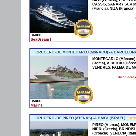
CASSIS, SANARY SUR M
(Francia), NIZA (Francia)
¡
BARCO:
SeaDream I
CRUCERO -DE MONTECARLO (MóNACO) -A BARCELONA
MONTECARLO (Mónaco), 
(Roma), AJACCIO (Córce
VENDRES, PALMA DE M
Un crucero 
BARCO:
Marina
CRUCERO -DE PIREO (ATENAS) -A HAIFA (ISRAEL)...
PIREO (Atenas), MONEMV
NIDRI (Grecia), BRINDISI
(Croacia), VENECIA (Ital