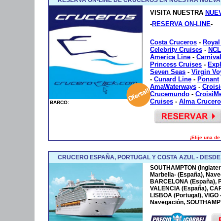
VISITA NUESTRA
NUE
-
RESERVA ON-LINE
-
Costa Cruceros
-
Royal
Celebrity Cruises
-
NCL
America Line
-
Carniva
Princess Cruises
-
Exp
Seven Seas
-
Virgin V
-
Cunard Line
-
Ponant
AmaWaterways
-
Crois
Crucemundo
-
CroisiM
Cruises
-
Alma Crucero
BARCO:
¡Elije una d
CRUCERO ESPAÑA, PORTUGAL Y COSTA AZUL - DESD
SOUTHAMPTON (Inglaterr
Marbella- (España), Nave
BARCELONA (España), P
VALENCIA (España), CA
LISBOA (Portugal), VIGO
Navegación, SOUTHAMPTO