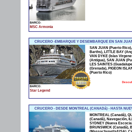
BARCO:
MSC Armonia
CRUCERO -EMBARQUE Y DESEMBARQUE EN SAN JUAN
SAN JUAN (Puerto Rico),
Barths), LITTLE BAY (Ang
VAN DYKE (Islas Virgen
(Antigua), SAN JUAN (Pue
LES SAINTES (Guadalupe
(Grenada), PIGEON ISLA
(Puerto Rico)
Descub
BARCO:
Star Legend
CRUCERO - DESDE MONTREAL (CANADá) - HASTA NUEV
MONTREAL (Canadá), Q
(Canadá), Navegación, 
SYDNEY (Nueva Escocia)
BRUNSWICK (Canadá), 
(Massachusetts/USA), 