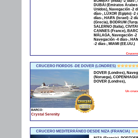
BOMBAY (India) -2 días-,
DUBÁI (Emiratos Árabes
Unidos), Navegación -2 
días-, LÚXOR (Egipto) -2
días-, HAIFA (Israel) -2
(Grecia), BODRUM (Turqu
SALERNO (Italia), CIVIT
CANNES (France), BARCE
MÁLAGA, Navegación -2 
Navegación -4 días-, HA
-2 días-, MIAMI (EE.UU.)
Crucero
CRUCERO FIORDOS -DE DOVER (LONDRES)
DOVER (Londres), Naveg
(Noruega), COPENHAGUE 
DOVER (Londres),
Un cruce
BARCO:
Crystal Serenity
CRUCERO MEDITERRÁNEO DESDE NIZA (FRANCIA)
NIZA (Francia), PORTOFI