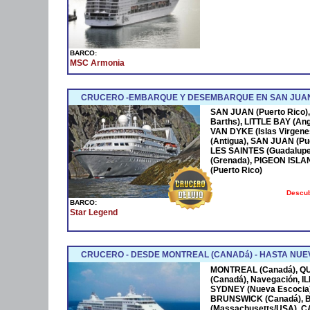
BARCO:
MSC Armonia
CRUCERO -EMBARQUE Y DESEMBARQUE EN SAN JUAN
SAN JUAN (Puerto Rico),
Barths), LITTLE BAY (Ang
VAN DYKE (Islas Virgen
(Antigua), SAN JUAN (Pue
LES SAINTES (Guadalupe
(Grenada), PIGEON ISLA
(Puerto Rico)
Descub
BARCO:
Star Legend
CRUCERO - DESDE MONTREAL (CANADá) - HASTA NUEV
MONTREAL (Canadá), Q
(Canadá), Navegación, 
SYDNEY (Nueva Escocia)
BRUNSWICK (Canadá), 
(Massachusetts/USA), 