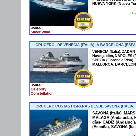
NUEVA YORK (Nueva York
Un 
BARCO:
Silver Wind
CRUCERO - DE VENECIA (ITALIA) -A BARCELONA (ESPA
VENECIA (Italia), ZADAR
Navegación, NÁPOLES (
SPEZIA (Florencia/Pisa)
MALLORCA, BARCELONA
BARCO:
Celebrity
Constellation
CRUCERO COSTAS HISPANAS DESDE SAVONA (ITALIA)
SAVONA (Italia), MARS
MÁLAGA (Andalucía), N
días- CÁDIZ (Andaluc
(España), SAVONA (Ital