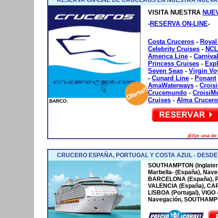
VISITA NUESTRA
NUE
-
RESERVA ON-LINE
-
Costa Cruceros
-
Royal
Celebrity Cruises
-
NCL
America Line
-
Carniva
Princess Cruises
-
Exp
Seven Seas
-
Virgin V
-
Cunard Line
-
Ponant
AmaWaterways
-
Crois
Crucemundo
-
CroisiM
Cruises
-
Alma Crucero
BARCO:
¡Elije una d
CRUCERO ESPAÑA, PORTUGAL Y COSTA AZUL - DESD
SOUTHAMPTON (Inglaterr
Marbella- (España), Nave
BARCELONA (España), P
VALENCIA (España), CA
LISBOA (Portugal), VIGO
Navegación, SOUTHAMPTO