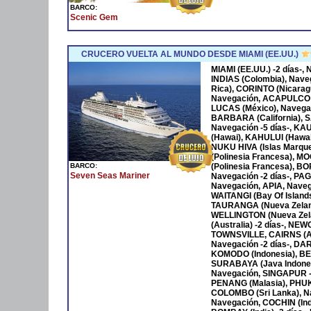
BARCO:
Scenic Gem
CRUCERO VUELTA AL MUNDO DESDE MIAMI (EE.UU.)
MIAMI (EE.UU.) -2 días-
INDIAS (Colombia), Nave
Rica), CORINTO (Nicara
Navegación, ACAPULCO 
LUCAS (México), Navega
BARBARA (California), S
Navegación -5 días-, KA
(Hawai), KAHULUI (Hawaí)
NUKU HIVA (Islas Marqu
(Polinesia Francesa), M
BARCO:
(Polinesia Francesa), B
Seven Seas Mariner
Navegación -2 días-, P
Navegación, APIA, Naveg
WAITANGI (Bay Of Islan
TAURANGA (Nueva Zeland
WELLINGTON (Nueva Zela
(Australia) -2 días-, NE
TOWNSVILLE, CAIRNS (Au
Navegación -2 días-, DAR
KOMODO (Indonesia), BENO
SURABAYA (Java Indones
Navegación, SINGAPUR -
PENANG (Malasia), PHUKET
COLOMBO (Sri Lanka), Na
Navegación, COCHIN (Ind