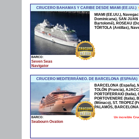
CRUCERO BAHAMAS Y CARIBE DESDE MIAMI (EE.UU.)
MIAMI (EE.UU.), Navega
Dominicana), SAN JUAN 
Bartolomé), ROSEAU (Dom
TÓRTOLA (Antillas), Nave
BARCO:
Seven Seas
Navigator
CRUCERO MEDITERRÁNEO. DE BARCELONA (ESPAñA)
BARCELONA (España), MA
TOLÓN (Francia), AJACCI
PORTOFERRAIO (Italia),
PORTOVENERE (Italia),
(Mónaco), ST. TROPEZ (F
PALAMÓS, BARCELONA 
Un increible Cr
BARCO:
Seabourn Ovation