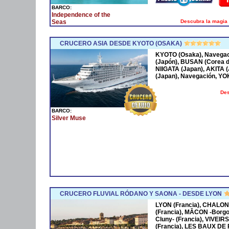
BARCO:
Independence of the
Descubra la magia 
Seas
CRUCERO ASIA DESDE KYOTO (OSAKA)
KYOTO (Osaka), Navega
(Japón), BUSAN (Corea 
NIIGATA (Japan), AKITA
(Japan), Navegación, Y
Des
BARCO:
Silver Muse
CRUCERO FLUVIAL RÓDANO Y SAONA - DESDE LYON
LYON (Francia), CHALON
(Francia), MÂCON -Borgo
Cluny- (Francia), VIVEIR
(Francia), LES BAUX DE