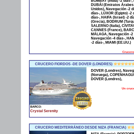
BOMBAY (India) -2 días-,
DUBÁI (Emiratos Árabes
Unidos), Navegación -2 
días-, LÚXOR (Egipto) -2
días-, HAIFA (Israel) -2
(Grecia), BODRUM (Turqu
SALERNO (Italia), CIVIT
CANNES (France), BARCE
MÁLAGA, Navegación -2 
Navegación -4 días-, HA
-2 días-, MIAMI (EE.UU.)
Crucero
CRUCERO FIORDOS -DE DOVER (LONDRES)
DOVER (Londres), Naveg
(Noruega), COPENHAGUE 
DOVER (Londres),
Un cruce
BARCO:
Crystal Serenity
CRUCERO MEDITERRÁNEO DESDE NIZA (FRANCIA)
NIZA (Francia), PORTOFI