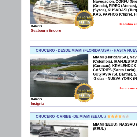
Navegación, CORFÚ (Grec
(Grecia), PIREO (Atenas)
(Syros), KUSADASI (Turq
KAS, PAPHOS (Chpre), HA
Descubra el
BARCO:
Seabourn Encore
CRUCERO - DESDE MIAMI (FLORIDA/USA) - HASTA NUE
MIAMI (Florida/USA), Na
(Colombia), IRANJESTAD
(Curacao), KRALENDIJK 
CASTRIES (Santa Lucia),
GUSTAVIA (St. Barths), 
-3 días - NUEVA YORK (
Un crucero 
BARCO:
Insignia
CRUCERO -CARIBE -DE MIAMI (EE.UU.)
MIAMI (EEUU), NASSAU (
(EEUU)