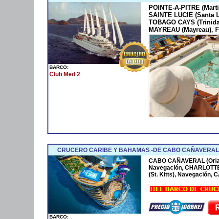
POINTE-A-PITRE (Marti
SAINTE LUCIE (Santa 
TOBAGO CAYS (Trinida
MAYREAU (Mayreau), F
BARCO:
Club Med 2
CRUCERO CARIBE Y BAHAMAS -DE CABO CAÑAVERAL 
CABO CAÑAVERAL (Orla
Navegación, CHARLOTTE
(St. Kitts), Navegación
BARCO: