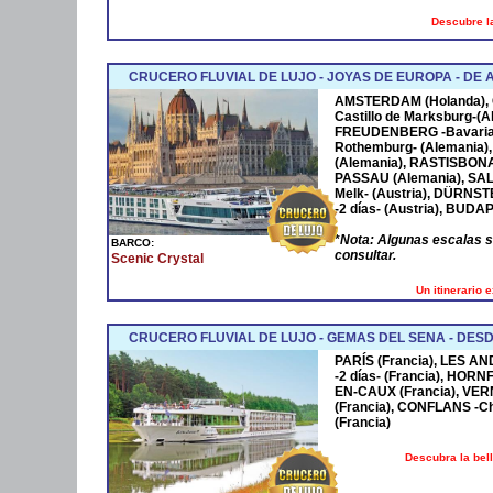
Descubre la
CRUCERO FLUVIAL DE LUJO - JOYAS DE EUROPA - D
AMSTERDAM
(Holanda),
Castillo de Marksburg-(A
FREUDENBERG
-Bavaria
Rothemburg- (Alemania)
(Alemania),
RASTISBON
PASSAU
(Alemania),
SA
Melk- (Austria),
DÜRNST
-2 días- (Austria),
BUDAP
*
Nota: Algunas escalas 
BARCO:
consultar.
Scenic Crystal
Un itinerario 
CRUCERO FLUVIAL DE LUJO - GEMAS DEL SENA - DESD
PARÍS (Francia), LES AN
-2 días- (Francia), HOR
EN-CAUX (Francia), VER
(Francia), CONFLANS -Cha
(Francia)
Descubra la bel