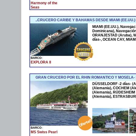
Harmony of the
Seas
..CRUCERO CARIBE Y BAHAMAS DESDE MIAMI (EE.UU.)
MIAMI (EE.UU.), Navega
Dominicana), Navegació
ORANJESTAD (Aruba), W
días-, OCEAN CAY, MIAMI
BARCO:
EXPLORA II
GRAN CRUCERO POR EL RHIN ROMANTICO Y MOSELA
DÜSSELDORF -2 días- (A
(Alemania), COCHEM (Al
(Alemania), RÜDESHEIM 
(Alemania), ESTRASBURG
BARCO:
MS Swiss Pearl