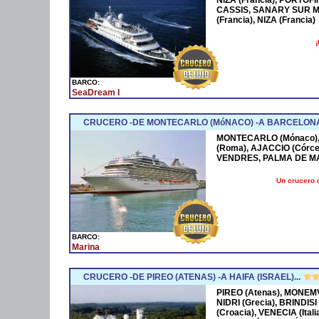
CASSIS, SANARY SUR M
(Francia), NIZA (Francia)
¡
BARCO:
SeaDream I
CRUCERO -DE MONTECARLO (MóNACO) -A BARCELONA
MONTECARLO (Mónaco), 
(Roma), AJACCIO (Córce
VENDRES, PALMA DE M
Un crucero 
BARCO:
Marina
CRUCERO -DE PIREO (ATENAS) -A HAIFA (ISRAEL)...
PIREO (Atenas), MONEMV
NIDRI (Grecia), BRINDISI
(Croacia), VENECIA (Ital