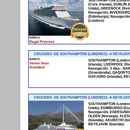
SOUTHAMPTON (Londres)
(Cork, Irlanda), DUBLÍN 
Unido), GREENOCK (Reino
Navegación, INVERGOR
(Edimburgo), Navegació
(Londres)
BARCO:
Regal Princess
CRUCERO -DE SOUTHAMPTON (LONDRES) -A REYKJAVIK
BARCO:
SOUTHAMPTON (Londres
Seven Seas
(Irlanda), LIVERPOOL (Re
Grandeur
Navegación -3 días-, N
(Groenlandia), QAQORTOQ
ISAFJORD (Islandia), REY
CRUCERO -DE SOUTHAMPTON (LONDRES) -A REYKJAVIK
SOUTHAMPTON (Londres)
Unido), EDIMBURGO (Esc
Navegación, EGERSUND,
OLDEN (Noruega), ALES
(Islandia), AKUREYRI (I
REYKJAVIK (Islandia)