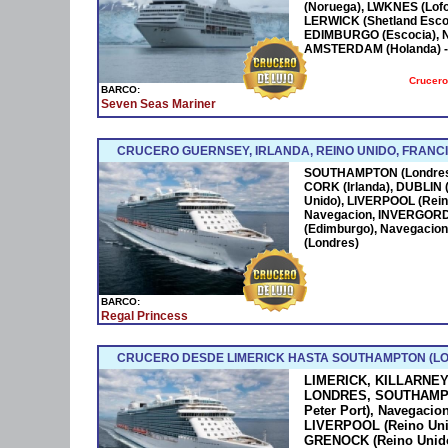
(Noruega), LWKNES (Lof
LERWICK (Shetland Esco
EDIMBURGO (Escocia), 
AMSTERDAM (Holanda) -2
Crucero
BARCO:
Seven Seas Mariner
CRUCERO GUERNSEY, IRLANDA, REINO UNIDO, FRANC
SOUTHAMPTON (Londres),
CORK (Irlanda), DUBLIN (
Unido), LIVERPOOL (Rein
Navegacion, INVERGOR
(Edimburgo), Navegacio
(Londres)
BARCO:
Regal Princess
CRUCERO DESDE LIMERICK HASTA SOUTHAMPTON (L
LIMERICK, KILLARNEY -
LONDRES, SOUTHAMPTO
Peter Port), Navegacion
LIVERPOOL (Reino Uni
GRENOCK (Reino Unid