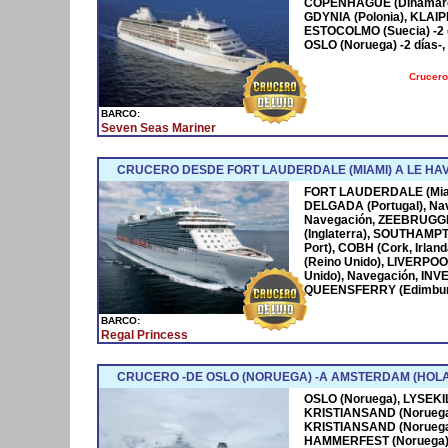
COPENHAGUE (Dinamarca)
GDYNIA (Polonia), KLAIPE
ESTOCOLMO (Suecia) -2 d
OSLO (Noruega) -2 días-,
Crucero
BARCO:
Seven Seas Mariner
CRUCERO DESDE FORT LAUDERDALE (MIAMI) A LE HAV
FORT LAUDERDALE (Miami
DELGADA (Portugal), Na
Navegación, ZEEBRUGG
(Inglaterra), SOUTHAMP
Port), COBH (Cork, Irlan
(Reino Unido), LIVERPO
Unido), Navegación, IN
QUEENSFERRY (Edimburgo
BARCO:
Regal Princess
CRUCERO -DE OSLO (NORUEGA) -A AMSTERDAM (HOL
OSLO (Noruega), LYSEKI
KRISTIANSAND (Noruega
KRISTIANSAND (Noruega
HAMMERFEST (Noruega)