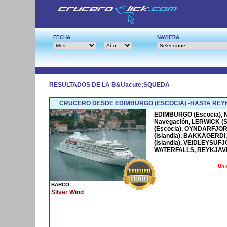
FECHA
NAVIERA
RESULTADOS DE LA B&Uacute;SQUEDA
CRUCERO DESDE EDIMBURGO (ESCOCIA) -HASTA REYK
EDIMBURGO (Escocia), N
Navegación, LERWICK (S
(Escocia), OYNDARFJ
(Islandia), BAKKAGERDI,
(Islandia), VEIDLEYSUF
WATERFALLS, REYKJAVIK 
Un 
BARCO:
Silver Wind