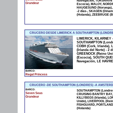
Navegación, TORSHAVN (
Grandeur
Escocia), MALOY, NORD
HAUGESUND (Noruega), 
-2 días-, SKAGEN (Dina
(Holanda), ZEEBRUGE (
CRUCERO DESDE LIMERICK A SOUTHAMPTON (LONDRE
LIMERICK, KILARNEY - 
SOUTHAMPTON (Londres
COBH (Cork, Irlanda),
(Irlanda del Norte) - 2
GREENOCK (Reino Uni
(Escocia), SOUTH QU
Navegación, LE HAVRE
BARCO:
Regal Princess
CRUCERO -DE SOUTHAMPTON (LONDRES) -A AMSTER
BARCO:
SOUTHAMPTON (Londres),
Seven Seas
CRUISING BANTRY BAY, DI
Grandeur
KILLYBEGS (Irlanda), L
Unido), LIVERPOOL (Rein
FISHGUARD, PORTLAND 
(Holanda)