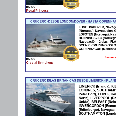
BARCO:
Regal Princess
CRUCERO -DESDE LONDON/DOVER - HASTA COPENHA
LONDON/DOVER, Navega
(Noruega), Navegación, 
LOFOTEN (Noruega), Nav
HONNINGSVAG (Noruega
Navegación - 2 días - F
SCENIC CRUISING OSLO F
COPENHAGUE (Kobenha
Un cruce
BARCO:
Crystal Symphony
CRUCERO ISLAS BRITANICAS DESDE LIMERICK (IRLA
LIMERICK (Irlanda), KI
LONDRES, SOUTHAMPTO
Peter Port), COBH (Cork
Norte), LIVERPOOL (R
Unido), BELFAST (Rein
INVERGORDON (Escoc
(Edimburgo), Navegaci
SOUTHAMPTON (Londres