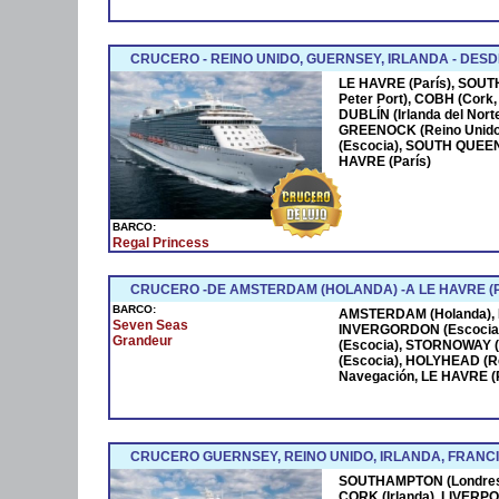
CRUCERO - REINO UNIDO, GUERNSEY, IRLANDA - DESD
LE HAVRE (París), SOU
Peter Port), COBH (Cork,
DUBLÍN (Irlanda del Norte
GREENOCK (Reino Unido
(Escocia), SOUTH QUEEN
HAVRE (París)
BARCO:
Regal Princess
CRUCERO -DE AMSTERDAM (HOLANDA) -A LE HAVRE (P
BARCO:
AMSTERDAM (Holanda), 
Seven Seas
INVERGORDON (Escocia)
Grandeur
(Escocia), STORNOWAY (
(Escocia), HOLYHEAD (Re
Navegación, LE HAVRE (Pa
CRUCERO GUERNSEY, REINO UNIDO, IRLANDA, FRANC
SOUTHAMPTON (Londres)
CORK (Irlanda), LIVERPOO