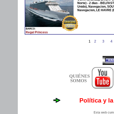
Norte) - 2 dias - BELFA
Unido), Navegacion, S
Navegacion, LE HAVRE (
BARCO:
Regal Princess
1
2
3
4
QUIÉNES
SOMOS
Política y l
Esta web cump