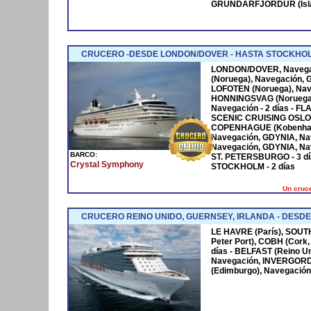
GRUNDARFJORDUR (Island
CRUCERO -DESDE LONDON/DOVER - HASTA STOCKHO
LONDON/DOVER, Navega
(Noruega), Navegación, 
LOFOTEN (Noruega), Nav
HONNINGSVAG (Noruega
Navegación - 2 días - F
SCENIC CRUISING OSLO F
COPENHAGUE (Kobenhav
Navegación, GDYNIA, Nav
Navegación, GDYNIA, Na
BARCO:
ST. PETERSBURGO - 3 d
Crystal Symphony
STOCKHOLM - 2 días
Un cruce
CRUCERO REINO UNIDO, GUERNSEY, IRLANDA - DESDE 
LE HAVRE (París), SOU
Peter Port), COBH (Cork, 
días - BELFAST (Reino U
Navegación, INVERGOR
(Edimburgo), Navegación