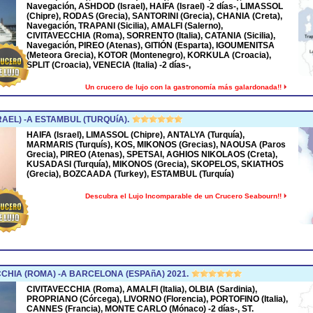
Navegación, ASHDOD (Israel), HAIFA (Israel) -2 días-, LIMASSOL
(Chipre), RODAS (Grecia), SANTORINI (Grecia), CHANIA (Creta),
Navegación, TRAPANI (Sicilia), AMALFI (Salerno),
CIVITAVECCHIA (Roma), SORRENTO (Italia), CATANIA (Sicilia),
Navegación, PIREO (Atenas), GITIÓN (Esparta), IGOUMENITSA
(Meteora Grecia), KOTOR (Montenegro), KORKULA (Croacia),
SPLIT (Croacia), VENECIA (Italia) -2 días-,
Un crucero de lujo con la gastronomía más galardonada!!
RAEL) -A ESTAMBUL (TURQUíA).
HAIFA (Israel), LIMASSOL (Chipre), ANTALYA (Turquía),
MARMARIS (Turquís), KOS, MIKONOS (Grecias), NAOUSA (Paros
Grecia), PIREO (Atenas), SPETSAI, AGHIOS NIKOLAOS (Creta),
KUSADASI (Turquía), MIKONOS (Grecia), SKOPELOS, SKIATHOS
(Grecia), BOZCAADA (Turkey), ESTAMBUL (Turquía)
Descubra el Lujo Incomparable de un Crucero Seabourn!!
CHIA (ROMA) -A BARCELONA (ESPAñA) 2021.
CIVITAVECCHIA (Roma), AMALFI (Italia), OLBIA (Sardinia),
PROPRIANO (Córcega), LIVORNO (Florencia), PORTOFINO (Italia),
CANNES (Francia), MONTE CARLO (Mónaco) -2 días-, ST.