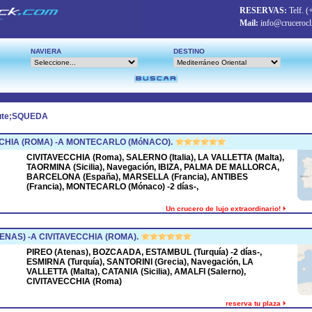
RESERVAS:
Telf.
(
Mail:
info@crucerocl
NAVIERA
DESTINO
ute;SQUEDA
CHIA (ROMA) -A MONTECARLO (MóNACO).
CIVITAVECCHIA (Roma), SALERNO (Italia), LA VALLETTA (Malta),
TAORMINA (Sicilia), Navegación, IBIZA, PALMA DE MALLORCA,
BARCELONA (España), MARSELLA (Francia), ANTIBES
(Francia), MONTECARLO (Mónaco) -2 días-,
Un crucero de lujo extraordinario!
ENAS) -A CIVITAVECCHIA (ROMA).
PIREO (Atenas), BOZCAADA, ESTAMBUL (Turquía) -2 días-,
ESMIRNA (Turquía), SANTORINI (Grecia), Navegación, LA
VALLETTA (Malta), CATANIA (Sicilia), AMALFI (Salerno),
CIVITAVECCHIA (Roma)
reserva tu plaza