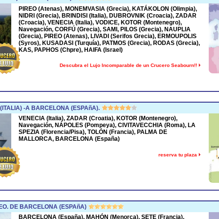
PIREO (Atenas), MONEMVASIA (Grecia), KATÁKOLON (Olimpia),
NIDRI (Grecia), BRINDISI (Italia), DUBROVNIK (Croacia), ZADAR
(Croacia), VENECIA (Italia), VODICE, KOTOR (Montenegro),
Navegación, CORFÚ (Grecia), SAMI, PILOS (Grecia), NAUPLIA
(Grecia), PIREO (Atenas), LIVADI (Serifos Grecia), ERMOUPOLIS
(Syros), KUSADASI (Turquía), PATMOS (Grecia), RODAS (Grecia),
KAS, PAPHOS (Chpre), HAIFA (Israel)
Descubra el Lujo Incomparable de un Crucero Seabourn!!
(ITALIA) -A BARCELONA (ESPAñA).
VENECIA (Italia), ZADAR (Croatia), KOTOR (Montenegro),
Navegación, NÁPOLES (Pompeya), CIVITAVECCHIA (Roma), LA
SPEZIA (Florencia/Pisa), TOLÓN (Francia), PALMA DE
MALLORCA, BARCELONA (España)
reserva tu plaza
O. DE BARCELONA (ESPAñA)
BARCELONA (España), MAHÓN (Menorca), SETE (Francia),