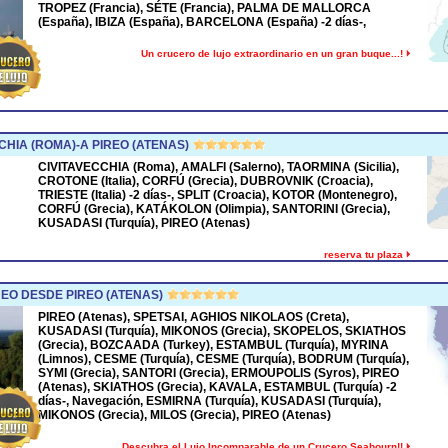
TROPEZ (Francia), SÉTE (Francia), PALMA DE MALLORCA
(España), IBIZA (España), BARCELONA (España) -2 días-,
Un crucero de lujo extraordinario en un gran buque...!
HIA (ROMA)-A PIREO (ATENAS)
CIVITAVECCHIA (Roma), AMALFI (Salerno), TAORMINA (Sicilia),
CROTONE (Italia), CORFÚ (Grecia), DUBROVNIK (Croacia),
TRIESTE (Italia) -2 días-, SPLIT (Croacia), KOTOR (Montenegro),
CORFÚ (Grecia), KATÁKOLON (Olimpia), SANTORINI (Grecia),
KUSADASI (Turquía), PIREO (Atenas)
reserva tu plaza
O DESDE PIREO (ATENAS)
PIREO (Atenas), SPETSAI, AGHIOS NIKOLAOS (Creta),
KUSADASI (Turquía), MIKONOS (Grecia), SKOPELOS, SKIATHOS
(Grecia), BOZCAADA (Turkey), ESTAMBUL (Turquía), MYRINA
(Limnos), CESME (Turquía), CESME (Turquía), BODRUM (Turquía),
SYMI (Grecia), SANTORI (Grecia), ERMOUPOLIS (Syros), PIREO
(Atenas), SKIATHOS (Grecia), KAVALA, ESTAMBUL (Turquía) -2
días-, Navegación, ESMIRNA (Turquía), KUSADASI (Turquía),
MIKONOS (Grecia), MILOS (Grecia), PIREO (Atenas)
Descubra el Lujo Incomparable de un Crucero Seabourn!!