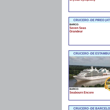
CRUCERO -DE PIREO (AT
BARCO:
Seven Seas
Grandeur
CRUCERO -DE ESTAMBUL 
BARCO:
Seabourn Encore
CRUCERO -DE BARCELON