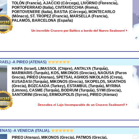
TOLÓN (Francia), AJACCIO (Córcega), LIVORNO (Florencia),
PORTOFERRAIO (Italia), CIVITAVECCHIA (Roma),
PORTOVENERE (Italia), BASTIA (Córcega), MONTECARLO
(Mónaco), ST. TROPEZ (Francia), MARSELLA (Francia),
PALAMÓS, BARCELONA (España)
Un increible Crucero por Baltico a bordo del Nuevo Seabourn!
RAEL) -A PIREO (ATENAS)
HAIFA (Israel), LIMASSOL (Chipre), ANTALYA (Turquía),
MARMARIS (Turquís), KOS, MIKONOS (Grecias), NAOUSA (Paros
Grecia), PIREO (Atenas), SPETSAI, AGHIOS NIKOLAOS (Creta),
KUSADASI (Turquía), MIKONOS (Grecia), SKOPELOS, SKIATHOS
(Grecia), BOZCAADA (Turkey), ESTAMBUL (Turquía), MYRINA
(Limnos), CASME (Turquía), BODRUM (Turquía), SYMI (Grecia),
SANTORINI (Grecia), ERMOUPOLIS (Syros), PIREO (Atenas)
Descubra el Lujo Incomparable de un Crucero Seabourn!!
NAS) -A VENECIA (ITALIA).
PIREO (Atenas), MIKONOS (Grecia), PATMOS (Grecia),