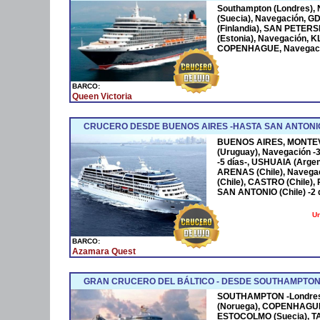
Southampton (Londres),
(Suecia), Navegación, G
(Finlandia), SAN PETERS
(Estonia), Navegación, K
COPENHAGUE, Navegació
BARCO:
Queen Victoria
CRUCERO DESDE BUENOS AIRES -HASTA SAN ANTONIO
BUENOS AIRES, MONTEV
(Uruguay), Navegación -
-5 días-, USHUAIA (Argen
ARENAS (Chile), Naveg
(Chile), CASTRO (Chile)
SAN ANTONIO (Chile) -2 d
Un
BARCO:
Azamara Quest
GRAN CRUCERO DEL BÁLTICO - DESDE SOUTHAMPTON
SOUTHAMPTON -Londres-
(Noruega), COPENHAGUE 
ESTOCOLMO (Suecia), T