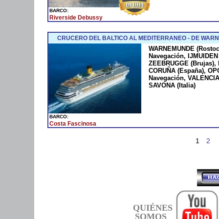
BARCO:
Riverside Debussy
CRUCERO DEL BALTICO AL MEDITERRANEO - DE WARN
WARNEMUNDE (Rostock
Navegación, IJMUIDEN 
ZEEBRUGGE (Brujas), L
CORUÑA (España), OPO
Navegación, VALENCIA
SAVONA (Italia)
BARCO:
Costa Fascinosa
1
2
QUIÉNES
SOMOS