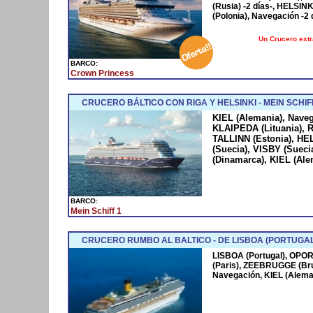
(Rusia) -2 días-, HELSINK
(Polonia), Navegación -
Un Crucero extra
BARCO:
Crown Princess
CRUCERO BÁLTICO CON RIGA Y HELSINKI - MEIN SCHIFF
KIEL (Alemania), Naveg
KLAIPEDA (Lituania), R
TALLINN (Estonia), H
(Suecia), VISBY (Sue
(Dinamarca), KIEL (Ale
BARCO:
Mein Schiff 1
CRUCERO RUMBO AL BALTICO - DE LISBOA (PORTUGAL)
LISBOA (Portugal), OPOR
(Paris), ZEEBRUGGE (Bru
Navegación, KIEL (Alema