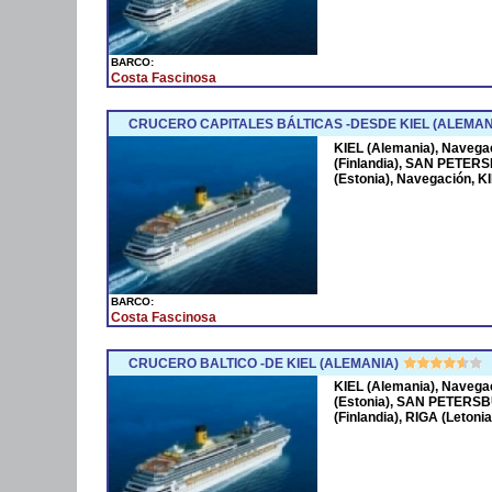
BARCO:
Costa Fascinosa
CRUCERO CAPITALES BÁLTICAS -DESDE KIEL (ALEMAN
KIEL (Alemania), Naveg
(Finlandia), SAN PETERS
(Estonia), Navegación, K
BARCO:
Costa Fascinosa
CRUCERO BALTICO -DE KIEL (ALEMANIA)
KIEL (Alemania), Naveg
(Estonia), SAN PETERSBU
(Finlandia), RIGA (Letoni