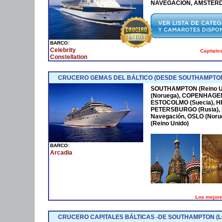
NAVEGACIÓN, AMSTER
BARCO:
Celebrity
Capitales
Constellation
CRUCERO GEMAS DEL BÁLTICO (DESDE SOUTHAMPTO
SOUTHAMPTON (Reino Un
(Noruega), COPENHAGEN 
ESTOCOLMO (Suecia), HEL
PETERSBURGO (Rusia), 
Navegación, OSLO (Nor
(Reino Unido)
BARCO:
Arcadia
Los mejores
CRUCERO CAPITALES BÁLTICAS -DE SOUTHAMPTON (