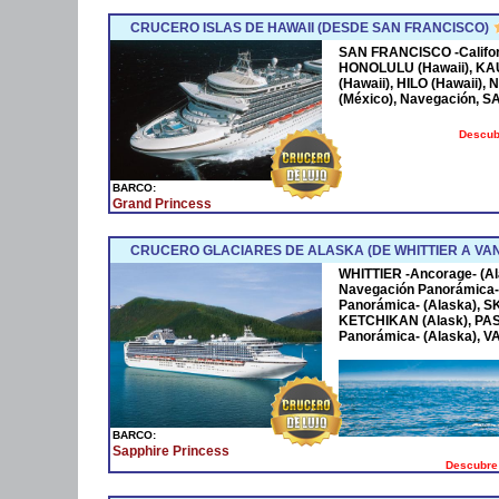
CRUCERO ISLAS DE HAWAII (DESDE SAN FRANCISCO)
SAN FRANCISCO -Californ
HONOLULU (Hawaii), KAUAI
(Hawaii), HILO (Hawaii),
(México), Navegación, S
Descubr
BARCO:
Grand Princess
CRUCERO GLACIARES DE ALASKA (DE WHITTIER A V
WHITTIER -Ancorage- (
Navegación Panorámica-
Panorámica- (Alaska), 
KETCHIKAN (Alask), PA
Panorámica- (Alaska), V
BARCO:
Sapphire Princess
Descubre 