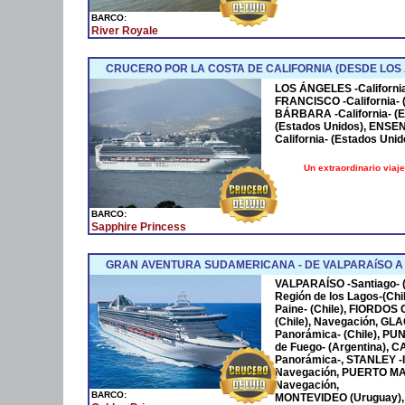
BARCO:
River Royale
CRUCERO POR LA COSTA DE CALIFORNIA (DESDE LOS
LOS ÁNGELES -California
FRANCISCO -California- 
BÁRBARA -California- (E
(Estados Unidos), ENSE
California- (Estados Unid
Un extraordinario viaje
BARCO:
Sapphire Princess
GRAN AVENTURA SUDAMERICANA - DE VALPARAíSO A
VALPARAÍSO -Santiago- 
Región de los Lagos-(C
Paine- (Chile), FIORDO
(Chile), Navegación, G
Panorámica- (Chile), PU
de Fuego- (Argentina),
Panorámica-, STANLEY -Is
Navegación, PUERTO MAD
Navegación,
BARCO:
MONTEVIDEO (Uruguay),