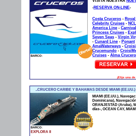
VISITA NUESTRA
NUE
-
RESERVA ON-LINE
-
Costa Cruceros
-
Royal
Celebrity Cruises
-
NCL
America Line
-
Carniva
Princess Cruises
-
Exp
Seven Seas
-
Virgin V
-
Cunard Line
-
Ponant
AmaWaterways
-
Crois
Crucemundo
-
CroisiM
Cruises
-
Alma Crucero
BARCO:
¡Elije una d
..CRUCERO CARIBE Y BAHAMAS DESDE MIAMI (EE.UU.)
MIAMI (EE.UU.), Navega
Dominicana), Navegació
ORANJESTAD (Aruba), W
días-, OCEAN CAY, MIAMI
BARCO:
EXPLORA II