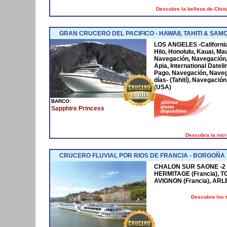
Descubre la belleza de China
GRAN CRUCERO DEL PACIFICO - HAWAII, TAHITI & SA
LOS ANGELES -California-
Hilo, Honolulu, Kauai, Ma
Navegación, Navegación, 
Apia, International Date
Pago, Navegación, Naveg
días- (Tahití), Navegació
(USA)
BARCO:
Sapphire Princess
Descubra la incr
CRUCERO FLUVIAL POR RIOS DE FRANCIA - BORGOÑA 
CHALON SUR SAONE -2 día
HERMITAGE (Francia), TO
AVIGNON (Francia), ARLES
Descubra los 