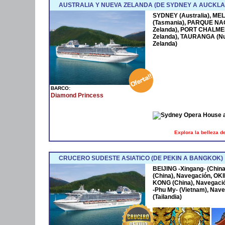
AUSTRALIA Y NUEVA ZELANDA (DE SYDNEY A AUCKLA
SYDNEY (Australia), ME
(Tasmania), PARQUE NA
Zelanda), PORT CHALME
Zelanda), TAURANGA (N
Zelanda)
BARCO:
Diamond Princess
Explora la belleza d
CRUCERO SUDESTE ASIATICO (DE PEKIN A BANGKOK)
BEIJING -Xingang- (Chin
(China), Navegación, O
KONG (China), Navegaci
-Phu My- (Vietnam), Na
(Tailandia)