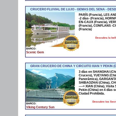
CRUCERO FLUVIAL DE LUJO - GEMAS DEL SENA - DESD
PARÍS (Francia), LES AN
-2 días- (Francia), HOR
EN-CAUX (Francia), VER
(Francia), CONFLANS -Cha
(Francia)
Descubra la bel
BARCO:
Scenic Gem
GRAN CRUCERO DE CHINA Y CIRCUITO XIAN Y PEKIN (
3 días en SHANGHAI (Chi
Crucero), YUEYANG (Ch
Panorámica), GARGANT
SHIBAOZHAI (China), CH
----> XIAN (China), Visita
Pekin-(China) en 4 días s
Ciudad Prohibida.
Descubre los Sec
BARCO:
Viking Century Sun