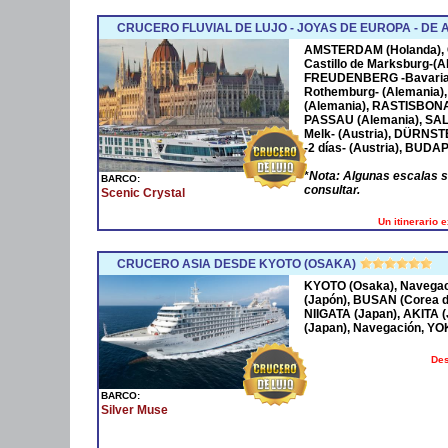
CRUCERO FLUVIAL DE LUJO - JOYAS DE EUROPA - D
AMSTERDAM
(Holanda),
Castillo de Marksburg-(A
FREUDENBERG
-Bavaria
Rothemburg- (Alemania)
(Alemania),
RASTISBON
PASSAU
(Alemania),
SA
Melk- (Austria),
DÜRNST
-2 días- (Austria),
BUDAP
*
Nota: Algunas escalas 
BARCO:
consultar.
Scenic Crystal
Un itinerario 
CRUCERO ASIA DESDE KYOTO (OSAKA)
KYOTO (Osaka), Navega
(Japón), BUSAN (Corea 
NIIGATA (Japan), AKITA
(Japan), Navegación, Y
Des
BARCO:
Silver Muse