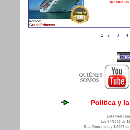
Descubra los 
BARCO:
Grand Princess
1
2
3
4
QUIÉNES
SOMOS
Política y l
Esta web cump
Ley 34/2002 de 11
Real Decreto Ley 1/2007 d