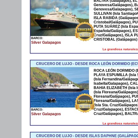
BALTRA (Galápagos), E
Genovesa/Galápagos), B
Genovesa/Galapagos), 
SULLIVAN (Isla Santiago
ISLA RABIDA (Galápagos
Cristobal/Galápagos), PU
PUTA SUÁREZ (Isla Espa
Española/Galápagos), 
Cruz/Galápagos), ISLA 
BARCO:
CRISTOBAL (Galápagos)
Silver Galapagos
La grandiosa naturaleza
CRUCERO DE LUJO - DESDE ROCA LEÓN DORMIDO (EC
ROCA LEÓN DORMIDO (E
PLAYA ESPUMILLA (Isla 
(Isla Fernandina/Galápag
Isabella/Galapagos), CAL
BAHIA ELIZABETH (Isla 
(Isla Floreana/Galápago
Floreana/Galápagos), 
Floreana/Galápagos), 
(Isla Sta. Cruz/Galápago
Cruz/Galapagos), ESTA
BARCO:
Cruz/Galápagos), BALTR
Silver Galapagos
La grandiosa naturaleza
CRUCERO DE LUJO - DESDE ISLAS DAPHNE (GALáPAGO