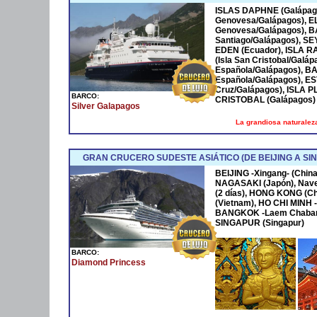
ISLAS DAPHNE (Galápago
Genovesa/Galápagos), 
Genovesa/Galápagos), B
Santiago/Galápagos), S
EDEN (Ecuador), ISLA 
(Isla San Cristobal/Galáp
Española/Galápagos), B
Española/Galápagos), 
Cruz/Galápagos), ISLA 
BARCO:
CRISTOBAL (Galápagos)
Silver Galapagos
La grandiosa naturaleza
GRAN CRUCERO SUDESTE ASIÁTICO (DE BEIJING A SI
BEIJING -Xingang- (China
NAGASAKI (Japón), Nave
(2 días), HONG KONG (C
(Vietnam), HO CHI MINH 
BANGKOK -Laem Chabang- 
SINGAPUR (Singapur)
BARCO:
Diamond Princess