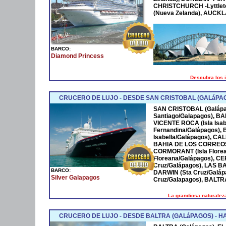
CHRISTCHURCH -Lyttlet
(Nueva Zelanda), AUCKL
BARCO:
Diamond Princess
Descubra los 
CRUCERO DE LUJO - DESDE SAN CRISTOBAL (GALáPAG
SAN CRISTOBAL (Galápa
Santiago/Galapagos), B
VICENTE ROCA (Isla Isab
Fernandina/Galápagos), 
Isabella/Galápagos), CAL
BAHIA DE LOS CORREOS (
CORMORANT (Isla Florea
Floreana/Galápagos), C
Cruz/Galápagos), LAS 
BARCO:
DARWIN (Sta Cruz/Galáp
Silver Galapagos
Cruz/Galapagos), BALTR
La grandiosa naturaleza
CRUCERO DE LUJO - DESDE BALTRA (GALáPAGOS) - H