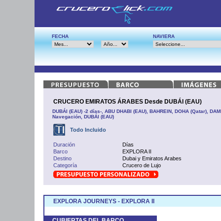
FECHA
NAVIERA
CRUCERO EMIRATOS ÁRABES Desde DUBÁI (EAU)
DUBÁI (EAU) -2 días-, ABU DHABI (EAU), BAHREIN, DOHA (Qatar), DAM
Navegación, DUBÁI (EAU)
Todo Incluido
Duración
Días
Barco
EXPLORA II
Destino
Dubai y Emiratos Arabes
Categoría
Crucero de Lujo
EXPLORA JOURNEYS - EXPLORA II
CUBIERTAS DEL BARCO