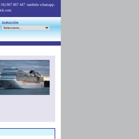
+34) 667 667 447
-también whatsapp-
ick.com
DURACIÓN