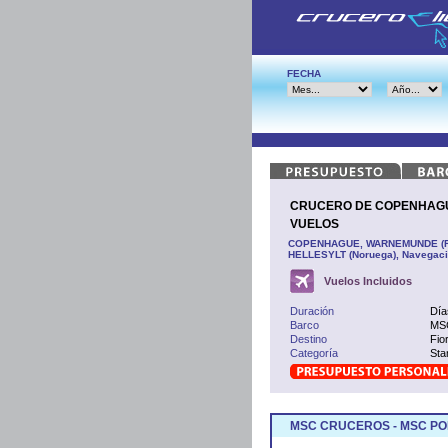
FECHA
CRUCERO DE COPENHAGU
VUELOS
COPENHAGUE, WARNEMUNDE (Rost
HELLESYLT (Noruega), Navega
Vuelos Incluidos
Duración
Día
Barco
MSC
Destino
Fio
Categoría
Sta
MSC CRUCEROS - MSC PO