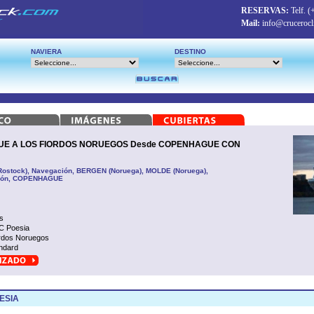
RESERVAS:
Telf.
(
Mail:
info@crucerocl
NAVIERA
DESTINO
E A LOS FIORDOS NORUEGOS Desde COPENHAGUE CON
ock), Navegación, BERGEN (Noruega), MOLDE (Noruega),
ción, COPENHAGUE
s
 Poesia
rdos Noruegos
ndard
ESIA