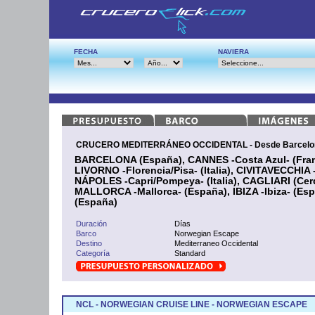
FECHA
NAVIERA
CRUCERO MEDITERRÁNEO OCCIDENTAL - Desde Barcelon
BARCELONA (España), CANNES -Costa Azul- (Franc
LIVORNO -Florencia/Pisa- (Italia), CIVITAVECCHIA -
NÁPOLES -Capri/Pompeya- (Italia), CAGLIARI (Ce
MALLORCA -Mallorca- (España), IBIZA -Ibiza- (E
(España)
Duración
Días
Barco
Norwegian Escape
Destino
Mediterraneo Occidental
Categoría
Standard
NCL - NORWEGIAN CRUISE LINE - NORWEGIAN ESCAPE