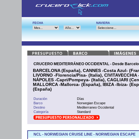
FECHA
NAVIERA
CRUCERO MEDITERRÁNEO OCCIDENTAL - Desde Barcelon
BARCELONA (España), CANNES -Costa Azul- (Franc
LIVORNO -Florencia/Pisa- (Italia), CIVITAVECCHIA -
NÁPOLES -Capri/Pompeya- (Italia), CAGLIARI (Ce
MALLORCA -Mallorca- (España), IBIZA -Ibiza- (E
(España)
Duración
Días
Barco
Norwegian Escape
Destino
Mediterraneo Occidental
Categoría
Standard
NCL - NORWEGIAN CRUISE LINE - NORWEGIAN ESCAPE