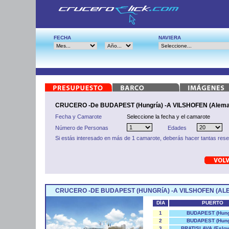
FECHA
NAVIERA
CRUCERO -De BUDAPEST (Hungría) -A VILSHOFEN (Alema
Fecha y Camarote
Seleccione la fecha y el camarote
Número de Personas
Edades
Si estás interesado en más de 1 camarote, deberás hacer tantas res
CRUCERO -DE BUDAPEST (HUNGRíA) -A VILSHOFEN (ALE
DÍA
PUERTO
1
BUDAPEST (Hung
2
BUDAPEST (Hung
3
BRATISLAVA (Eslov