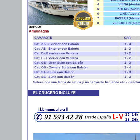
4
VIENA (Austri
5
KREMS (Austri
6
LINZ (Austria
7
PASSAU (Aleman
8
VILSHOFEN (Alem
BARCO:
AmaMagna
CAMAROTE
CAP.
Cat. AA - Exterior con Balcón
1 - 3
Cat. AB - Exterior con Balcón
1 - 3
Cat. D - Exterior con Ventana
1 - 2
Cat. E - Exterior con Ventana
1 - 2
Cat. GS - Gran Suite con Balcón
1 - 3
Cat. OS - Owners Suite con Balcón
1 - 4
Cat. SA - Suite con Balcón
1 - 3
Cat. SB - Suite con Balcón
1 - 3
Seleccione una fecha de salida y un camarote haciendo click directa
EL CRUCERO INCLUYE