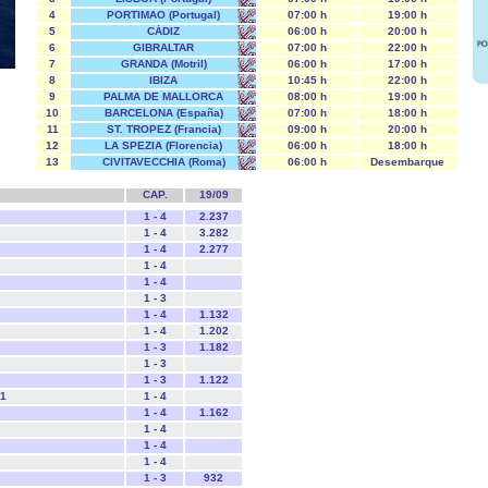
4
PORTIMAO (Portugal)
07:00 h
19:00 h
5
CÁDIZ
06:00 h
20:00 h
6
GIBRALTAR
07:00 h
22:00 h
7
GRANDA (Motril)
06:00 h
17:00 h
8
IBIZA
10:45 h
22:00 h
9
PALMA DE MALLORCA
08:00 h
19:00 h
10
BARCELONA (España)
07:00 h
18:00 h
11
ST. TROPEZ (Francia)
09:00 h
20:00 h
12
LA SPEZIA (Florencia)
06:00 h
18:00 h
13
CIVITAVECCHIA (Roma)
06:00 h
Desembarque
CAP.
19/09
1 - 4
2.237
1 - 4
3.282
1 - 4
2.277
1 - 4
1 - 4
1 - 3
1 - 4
1.132
1 - 4
1.202
1 - 3
1.182
1 - 3
1 - 3
1.122
O1
1 - 4
1 - 4
1.162
1 - 4
1 - 4
1 - 4
1 - 3
932