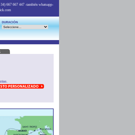
+34) 667 667 447
-también whatsapp-
ick.com
DURACIÓN
tias.