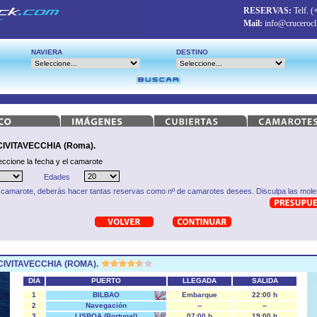
RESERVAS:
Telf.
(
Mail:
info@crucerocl
NAVIERA
DESTINO
IVITAVECCHIA (Roma).
eccione la fecha y el camarote
Edades
 camarote, deberás hacer tantas reservas como nº de camarotes desees. Disculpa las moles
CIVITAVECCHIA (ROMA).
DÍA
PUERTO
LLEGADA
SALIDA
1
BILBAO
Embarque
22:00 h
2
Navegación
--
--
3
LISBOA (Portugal)
07:00 h
19:00 h