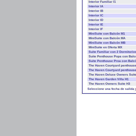
Interior Familiar I1
Interior IA
Interior IB
Interior IC
Interior ID
Interior IE
Interior IF
MiniSuite con Balcón M1
MiniSuite con Balcón MA
MiniSuite con Balcón MB
MiniSuite en Oferta MX
Suite Familiar con 2 Dormitorio
Suite Penthouse Popa con Balc
Suite Penthouse Proa con Balc
The Haven Courtyard penthous
The Haven Courtyard penthous
The Haven Deluxe Owners Suit
The Haven Garden Villa H1
The Haven Owners Suite H3
Seleccione una fecha de salida 