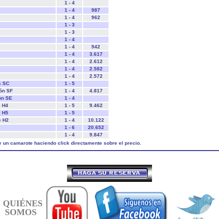
1 - 4
1 - 4
987
1 - 4
962
1 - 3
1 - 3
1 - 4
1 - 4
942
1 - 4
3.617
1 - 4
2.612
1 - 4
2.582
1 - 4
2.572
s SC
1 - 5
ón SF
1 - 4
4.817
ón SE
1 - 4
e H4
1 - 5
9.462
e H5
1 - 5
e H2
1 - 4
10.122
1 - 6
20.652
1 - 4
9.847
y un camarote haciendo click directamente sobre el precio.
QUIÉNES
SOMOS