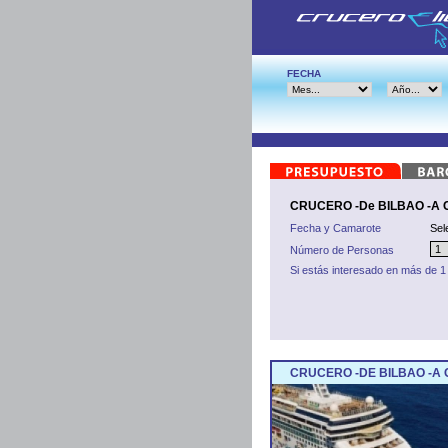
FECHA
CRUCERO -De BILBAO -A C
Fecha y Camarote
Sel
Número de Personas
Si estás interesado en más de 1
CRUCERO -DE BILBAO -A 