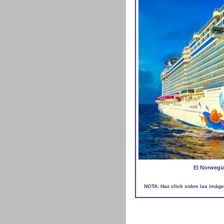
El Norwegi
NOTA: Haz click sobre las imáge