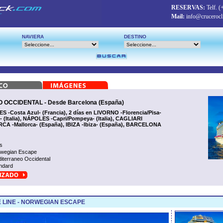
RESERVAS:
Telf.
(
Mail:
info@crucerocl
NAVIERA
DESTINO
CCIDENTAL - Desde Barcelona (España)
Costa Azul- (Francia), 2 días en LIVORNO -Florencia/Pisa-
- (Italia), NÁPOLES -Capri/Pompeya- (Italia), CAGLIARI
A -Mallorca- (España), IBIZA -Ibiza- (España), BARCELONA
s
wegian Escape
iterraneo Occidental
ndard
 LINE - NORWEGIAN ESCAPE