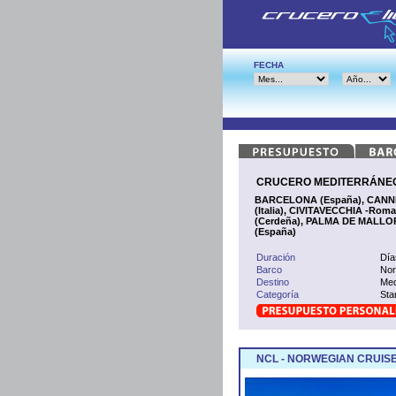
FECHA
CRUCERO MEDITERRÁNEO O
BARCELONA (España), CANNES -
(Italia), CIVITAVECCHIA -Roma
(Cerdeña), PALMA DE MALLORC
(España)
Duración
Día
Barco
Nor
Destino
Med
Categoría
Sta
NCL - NORWEGIAN CRUISE