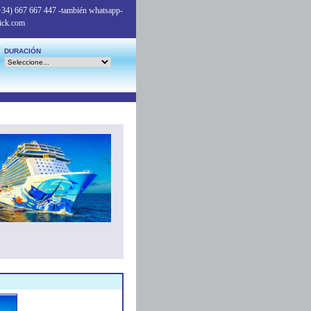
+34) 667 667 447
-también whatsapp-
ick.com
DURACIÓN