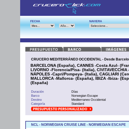
FECHA
NAVIERA
CRUCERO MEDITERRÁNEO OCCIDENTAL - Desde Barcelon
BARCELONA (España), CANNES -Costa Azul- (Franc
LIVORNO -Florencia/Pisa- (Italia), CIVITAVECCHIA -
NÁPOLES -Capri/Pompeya- (Italia), CAGLIARI (Ce
MALLORCA -Mallorca- (España), IBIZA -Ibiza- (E
(España)
Duración
Días
Barco
Norwegian Escape
Destino
Mediterraneo Occidental
Categoría
Standard
NCL - NORWEGIAN CRUISE LINE - NORWEGIAN ESCAPE